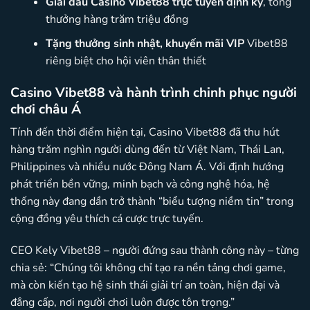
Giải đấu Casino Vibet88 trực tuyến định kỳ
, tổng
thưởng hàng trăm triệu đồng
Tặng thưởng sinh nhật, khuyến mãi VIP
Vibet88
riêng biệt cho hội viên thân thiết
Casino Vibet88 và hành trình chinh phục người
chơi châu Á
Tính đến thời điểm hiện tại, Casino Vibet88 đã thu hút
hàng trăm nghìn người dùng đến từ Việt Nam, Thái Lan,
Philippines và nhiều nước Đông Nam Á. Với định hướng
phát triển bền vững, minh bạch và công nghệ hóa, hệ
thống này đang dần trở thành “biểu tượng niềm tin” trong
cộng đồng yêu thích cá cược trực tuyến.
CEO Kely Vibet88 – người đứng sau thành công này – từng
chia sẻ: “Chúng tôi không chỉ tạo ra nền tảng chơi game,
mà còn kiến tạo hệ sinh thái giải trí an toàn, hiện đại và
đẳng cấp, nơi người chơi luôn được tôn trọng.”