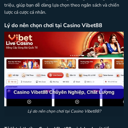
triệu, giúp bạn dễ dàng lựa chọn theo ngân sách và chiến
lược cá cược cá nhân.
Lý do nên chọn chơi tại Casino Vibet88
Lý do nên chọn chơi tại Casino Vibet88?