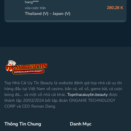
hang****
280,28 K
vừa cược trận
Thailand (V) - Japan (V)
aomu****
1.600 K
vừa cược trận
Gil Vicente U23 - Sporting Braga U23
nguy****
52,8 K
vừa cược trận
San Martin De Burzaco II - Club Comunicaciones II
kaka****
80 K
vừa cược trận
Top Nhà Cái Uy Tín Beauty là website đánh giá top nhà cái uy tín
AC Milan (VLT) - Bayern Munchen (VLT)
hàng đầu tại Việt Nam về casino, bắn cá, xổ số, game bài, cá cược
bóng đá.... và một số nhà cái khác.
Topnhacaiuytin.beauty
được
thành lập 20/02/2024 bởi tập đoàn ONGAME TECHNOLOGY
dung****
200 K
CORP và CEO Roman Dang.
vừa cược trận
Ufa - Ural
Thông Tin Chung
Danh Mục
fanl****
102 K
vừa cược trận