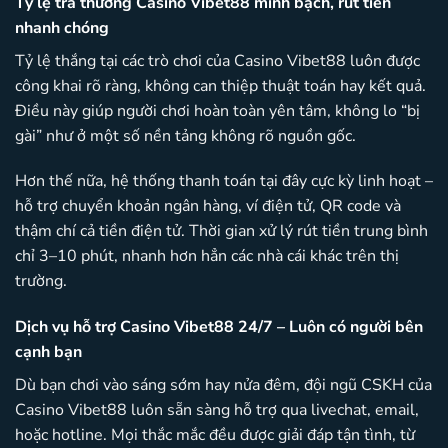
Tỷ lệ trả thưởng Casino Vibet88 minh bạch, rút tiền
nhanh chóng
Tỷ lệ thắng tại các trò chơi của Casino Vibet88 luôn được
công khai rõ ràng, không can thiệp thuật toán hay kết quả.
Điều này giúp người chơi hoàn toàn yên tâm, không lo “bị
gài” như ở một số nền tảng không rõ nguồn gốc.
Hơn thế nữa, hệ thống thanh toán tại đây cực kỳ linh hoạt –
hỗ trợ chuyển khoản ngân hàng, ví điện tử, QR code và
thậm chí cả tiền điện tử. Thời gian xử lý rút tiền trung bình
chỉ 3–10 phút, nhanh hơn hẳn các nhà cái khác trên thị
trường.
Dịch vụ hỗ trợ Casino Vibet88 24/7 – Luôn có người bên
cạnh bạn
Dù bạn chơi vào sáng sớm hay nửa đêm, đội ngũ CSKH của
Casino Vibet88 luôn sẵn sàng hỗ trợ qua livechat, email,
hoặc hotline. Mọi thắc mắc đều được giải đáp tận tình, từ