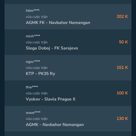
httm****
202 K
vừa cược trận
AGMK FK - Navbahor Namangan
minh****
50 K
vừa cược trận
Sloga Doboj - FK Sarajevo
ngoc****
151 K
vừa cược trận
KTP - PK35 Ry
thie****
100 K
vừa cược trận
Vyskov - Slavia Prague II
wave****
130 K
vừa cược trận
AGMK - Navbahor Namangan