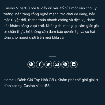
Casino Vibet88 hội tụ đầy đủ yếu tố của một sân chơi lý
tưởng: nền tảng công nghệ mạnh, trò chơi đa dạng, bảo
mật tuyệt đối, thanh toán nhanh chóng và dịch vụ chăm
sóc khách hàng vượt trội. Không chỉ mang lại cảm giác giải
trí chân thực, hệ thống còn đảm bảo quyền lợi và sự hài
lòng cho người chơi trên mọi khía cạnh.
Home
»
Đánh Giá Top Nhà Cái
»
Khám phá thế giới giải trí
đỉnh cao tại Casino Vibet88