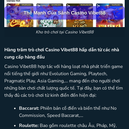
Kho trò chơi tại Casino Vibet88
Hàng trăm trò chơi Casino Vibet88 hấp dẫn từ các nhà
cung cấp hàng đầu
Casino Vibet88 hợp tác với hàng loạt nhà phát triển game
nổi tiếng thế giới như Evolution Gaming, Playtech,
Pragmatic Play, Asia Gaming,… mang đến cho người chơi
những bàn chơi chất lượng quốc tế. Tại đây, bạn có thể tìm
thấy đủ các trò chơi từ kinh điển đến hiện đại:
Baccarat:
Phiên bản cổ điển và biến thể như No
Commission, Speed Baccarat,…
Roulette:
Bao gồm roulette châu Âu, Pháp, Mỹ,