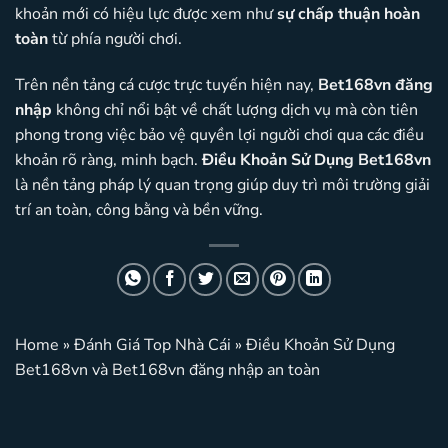
khoản mới có hiệu lực được xem như
sự chấp thuận hoàn
toàn
từ phía người chơi.
Trên nền tảng cá cược trực tuyến hiện nay,
Bet168vn đăng
nhập
không chỉ nổi bật về chất lượng dịch vụ mà còn tiên
phong trong việc bảo vệ quyền lợi người chơi qua các điều
khoản rõ ràng, minh bạch.
Điều Khoản Sử Dụng Bet168vn
là nền tảng pháp lý quan trọng giúp duy trì môi trường giải
trí an toàn, công bằng và bền vững.
Home
»
Đánh Giá Top Nhà Cái
»
Điều Khoản Sử Dụng
Bet168vn và Bet168vn đăng nhập an toàn