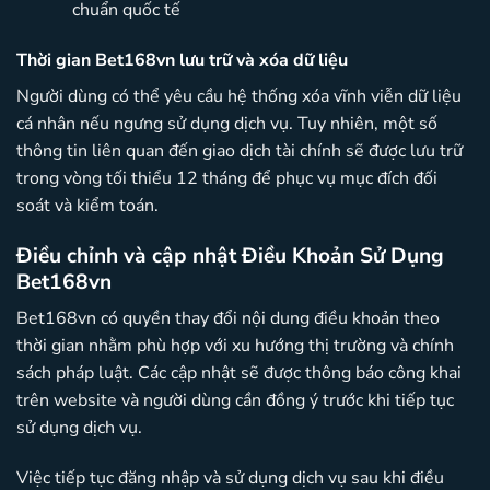
chuẩn quốc tế
Thời gian Bet168vn lưu trữ và xóa dữ liệu
Người dùng có thể yêu cầu hệ thống xóa vĩnh viễn dữ liệu
cá nhân nếu ngưng sử dụng dịch vụ. Tuy nhiên, một số
thông tin liên quan đến giao dịch tài chính sẽ được lưu trữ
trong vòng tối thiểu 12 tháng để phục vụ mục đích đối
soát và kiểm toán.
Điều chỉnh và cập nhật Điều Khoản Sử Dụng
Bet168vn
Bet168vn có quyền thay đổi nội dung điều khoản theo
thời gian nhằm phù hợp với xu hướng thị trường và chính
sách pháp luật. Các cập nhật sẽ được thông báo công khai
trên website và người dùng cần đồng ý trước khi tiếp tục
sử dụng dịch vụ.
Việc tiếp tục đăng nhập và sử dụng dịch vụ sau khi điều