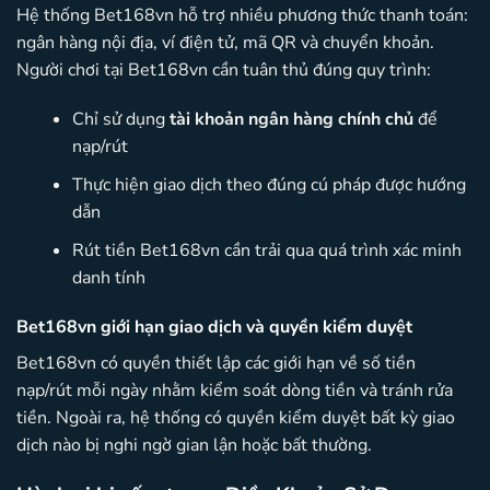
Hệ thống Bet168vn hỗ trợ nhiều phương thức thanh toán:
ngân hàng nội địa, ví điện tử, mã QR và chuyển khoản.
Người chơi tại Bet168vn cần tuân thủ đúng quy trình:
Chỉ sử dụng
tài khoản ngân hàng chính chủ
để
nạp/rút
Thực hiện giao dịch theo đúng cú pháp được hướng
dẫn
Rút tiền Bet168vn cần trải qua quá trình xác minh
danh tính
Bet168vn giới hạn giao dịch và quyền kiểm duyệt
Bet168vn có quyền thiết lập các giới hạn về số tiền
nạp/rút mỗi ngày nhằm kiểm soát dòng tiền và tránh rửa
tiền. Ngoài ra, hệ thống có quyền kiểm duyệt bất kỳ giao
dịch nào bị nghi ngờ gian lận hoặc bất thường.