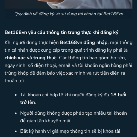
Quy định về đăng ký và sử dụng tài khoản tại Bet168vn
Bet168vn yêu cầu thông tin trung thực khi đăng ký
Khi người dùng thực hiện
Bet168vn đăng nhập
, mọi thông
tin cá nhân được cung cấp trong quá trình đăng ký phải là
chính xác và trung thực
. Các thông tin bao gồm: họ tên,
ngày sinh, số điện thoại, email và tài khoản ngân hàng phải
trùng khớp để đảm bảo việc xác minh và rút tiền diễn ra
thuận lợi.
Tài khoản chỉ hợp lệ khi người đăng ký đủ
18 tuổi
trở lên
.
Người dùng không được phép tạo nhiều tài khoản
để gian lận khuyến mãi.
Bất kỳ hành vi giả mạo thông tin sẽ bị khóa tài