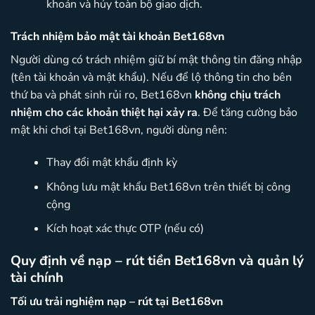
khoản và hủy toàn bộ giao dịch.
Trách nhiệm bảo mật tài khoản Bet168vn
Người dùng có trách nhiệm giữ bí mật thông tin đăng nhập
(tên tài khoản và mật khẩu). Nếu để lộ thông tin cho bên
thứ ba và phát sinh rủi ro, Bet168vn
không chịu trách
nhiệm cho các khoản thiệt hại xảy ra
. Để tăng cường bảo
mật khi chơi tại Bet168vn, người dùng nên:
Thay đổi mật khẩu định kỳ
Không lưu mật khẩu Bet168vn trên thiết bị công
cộng
Kích hoạt xác thực OTP (nếu có)
Quy định về nạp – rút tiền Bet168vn và quản lý
tài chính
Tối ưu trải nghiệm nạp – rút tại Bet168vn