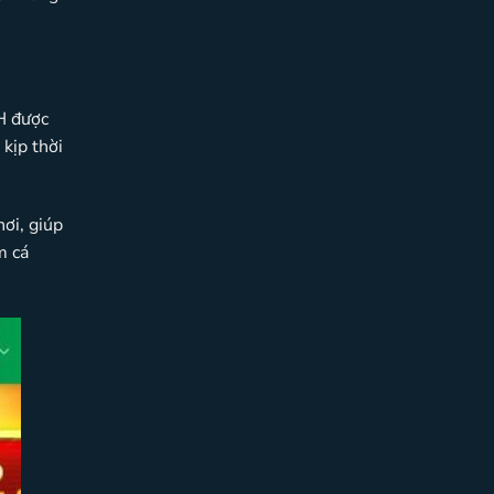
H được
 kịp thời
hơi, giúp
m cá