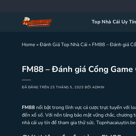
Chuyển
đến
nội
Top Nhà Cái Uy Tí
dung
Home
»
Đánh Giá Top Nhà Cái
»
FM88 – Đánh giá C
FM88 – Đánh giá Cổng Game 
ĐÃ ĐĂNG TRÊN
25 THÁNG 5, 2025
BỞI
ADMIN
FM88
nổi bật trong lĩnh vực cá cược trực tuyến với l
đến xổ số. Với nền tảng bảo mật vững chắc, chương t
nhà cái uy tín
để tham gia thử sức
.
Topnhacaiuytin.bea