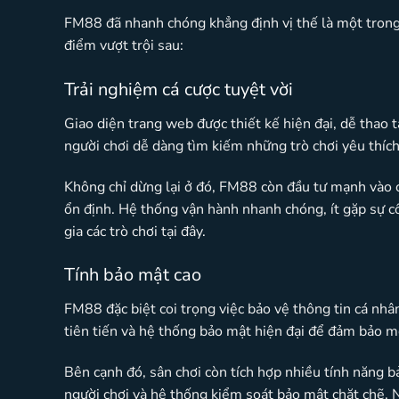
FM88 đã nhanh chóng khẳng định vị thế là một trong 
điểm vượt trội sau:
Trải nghiệm cá cược tuyệt vời
Giao diện trang web được thiết kế hiện đại, dễ thao t
người chơi dễ dàng tìm kiếm những trò chơi yêu thíc
Không chỉ dừng lại ở đó, FM88 còn đầu tư mạnh vào 
ổn định. Hệ thống vận hành nhanh chóng, ít gặp sự c
gia các trò chơi tại đây.
Tính bảo mật cao
FM88 đặc biệt coi trọng việc bảo vệ thông tin cá nhâ
tiên tiến và hệ thống bảo mật hiện đại để đảm bảo mọ
Bên cạnh đó, sân chơi còn tích hợp nhiều tính năng b
người chơi và hệ thống kiểm soát bảo mật chặt chẽ. 