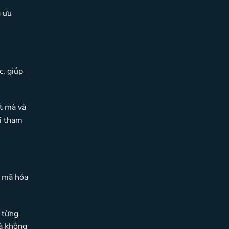
dung****
g ưu
200 K
vừa cược trận
Ufa - Ural
fanl****
102 K
vừa cược trận
AC Milan (VLT) - Bayern Munchen (VLT)
c, giúp
1006****
371 K
vừa cược trận
t mà và
Vietnam (V) - North Korea (V)
hi tham
ngan****
209,79 K
vừa cược trận
FC Arges - CSM Focsani
ệ mã hóa
orio****
509 K
vừa cược trận
FC Ufa No.of Corners - Ural Sverdlovsk Oblast No.of Corners
o từng
mà không