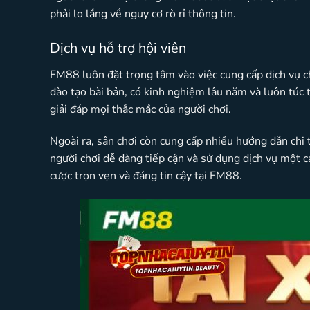
phải lo lắng về nguy cơ rò rỉ thông tin.
Dịch vụ hỗ trợ hội viên
FM88 luôn đặt trọng tâm vào việc cung cấp dịch vụ
đào tạo bài bản, có kinh nghiệm lâu năm và luôn túc t
giải đáp mọi thắc mắc của người chơi.
Ngoài ra, sân chơi còn cung cấp nhiều hướng dẫn chi ti
người chơi dễ dàng tiếp cận và sử dụng dịch vụ một c
cược trọn vẹn và đáng tin cậy tại FM88.