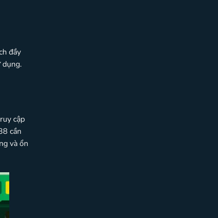
ch đầy
ử dụng.
truy cập
M88 cần
ng và ổn