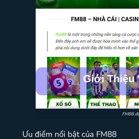
FM88 đượ
Ưu điểm nổi bật của FM88