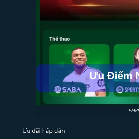
FM88 
Ưu đãi hấp dẫn