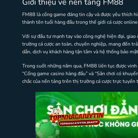
Giới thiệu về nền tảng FM88
FM88 là cổng game đáng tin cậy và được yêu thích h
thành tên tuổi hàng đầu trong thế giới cá cược online
Với sự đầu tư mạnh tay vào công nghệ hiện đại, giao
trường cá cược an toàn, chuyên nghiệp, mang đến trả
dẫn, dịch vụ khách hàng tận tâm và hệ thống bảo mật
Trong suốt những năm qua, FM88 liên tục được vinh d
“Cổng game casino hàng đầu” và “Sân chơi có khuyến
chắc của nền tảng trên thị trường cá cược trực tuyến 