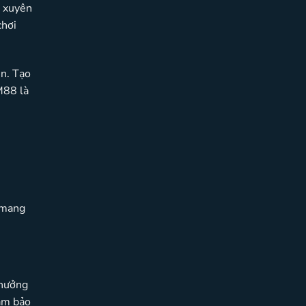
g xuyên
chơi
ền. Tạo
M88 là
 mang
 hưởng
đảm bảo