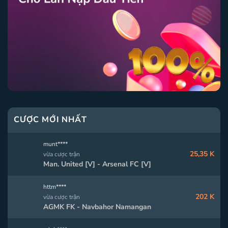
CƯỢC MỚI NHẤT
munt****
25,35 K
vừa cược trận
Man. United [V] - Arsenal FC [V]
httm****
202 K
vừa cược trận
AGMK FK - Navbahor Namangan