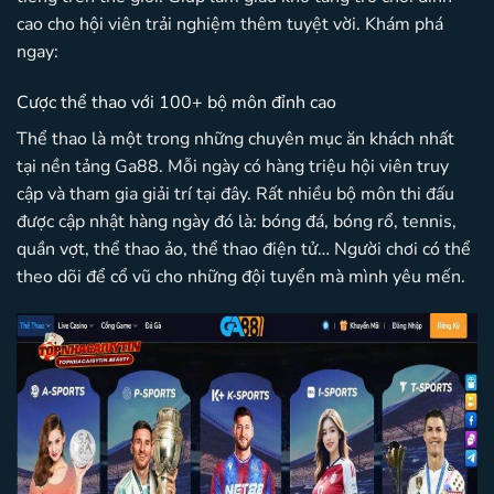
cao cho hội viên trải nghiệm thêm tuyệt vời. Khám phá
ngay:
Cược thể thao với 100+ bộ môn đỉnh cao
Thể thao là một trong những chuyên mục ăn khách nhất
tại nền tảng Ga88. Mỗi ngày có hàng triệu hội viên truy
cập và tham gia giải trí tại đây. Rất nhiều bộ môn thi đấu
được cập nhật hàng ngày đó là: bóng đá, bóng rổ, tennis,
quần vợt, thể thao ảo, thể thao điện tử… Người chơi có thể
theo dõi để cổ vũ cho những đội tuyển mà mình yêu mến.