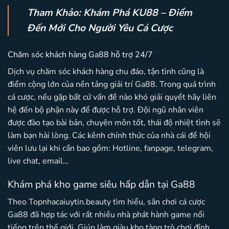
Tham Khảo:
Khám Phá KU88 – Điểm
Đến Mới Cho Người Yêu Cá Cược
Chăm sóc khách hàng Ga88 hỗ trợ 24/7
Dịch vụ chăm sóc khách hàng chu đáo, tận tình cũng là
điểm cộng lớn của nền tảng giải trí Ga88. Trong quá trình
cá cược, nếu gặp bất cứ vấn đề nào khó giải quyết hãy liên
hệ đến bộ phận này để được hỗ trợ. Đội ngũ nhân viên
được đào tạo bài bản, chuyên môn tốt, thái độ nhiệt tình sẽ
làm bạn hài lòng. Các kênh chính thức của nhà cái để hội
viên lưu lại khi cần bao gồm: Hotline, fanpage, telegram,
live chat, email…
Khám phá kho game siêu hấp dẫn tại Ga88
Theo Topnhacaiuytin.beauty tìm hiểu, sân chơi cá cược
Ga88 đã hợp tác với rất nhiều nhà phát hành game nổi
tiếng trên thế giới. Giúp làm giàu kho tàng trò chơi đỉnh