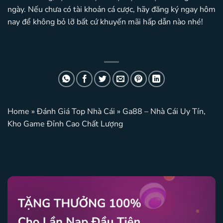
ngày. Nếu chưa có tài khoản cá cược, hãy đăng ký ngay hôm
nay để không bỏ lỡ bất cứ khuyến mãi hấp dẫn nào nhé!
Home
»
Đánh Giá Top Nhà Cái
»
Ga88 – Nhà Cái Uy Tín,
Kho Game Đỉnh Cao Chất Lượng