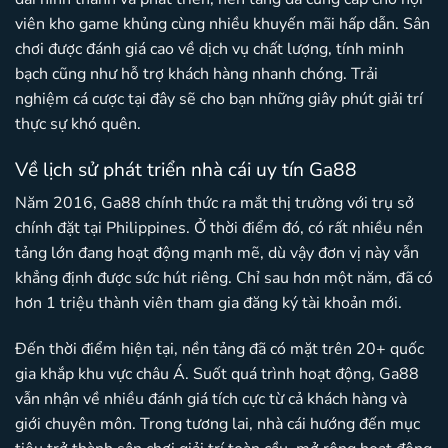
viên kho game khủng cùng nhiều khuyến mãi hấp dẫn. Sân
chơi được đánh giá cao về dịch vụ chất lượng, tính minh
bạch cũng như hỗ trợ khách hàng nhanh chóng. Trải
nghiệm cá cược tại đây sẽ cho bạn những giây phút giải trí
thực sự khó quên.
Về lịch sử phát triển nhà cái uy tín Ga88
Năm 2016, Ga88 chính thức ra mắt thị trường với trụ sở
chính đặt tại Philippines. Ở thời điểm đó, có rất nhiều nền
tảng lớn đang hoạt động mạnh mẽ, dù vậy đơn vị này vẫn
khẳng định được sức hút riêng. Chỉ sau hơn một năm, đã có
hơn 1 triệu thành viên tham gia đăng ký tài khoản mới.
Đến thời điểm hiện tại, nền tảng đã có mặt trên 20+ quốc
gia khắp khu vực châu Á. Suốt quá trình hoạt động, Ga88
vẫn nhận về nhiều đánh giá tích cực từ cả khách hàng và
giới chuyên môn. Trong tương lai, nhà cái hướng đến mục