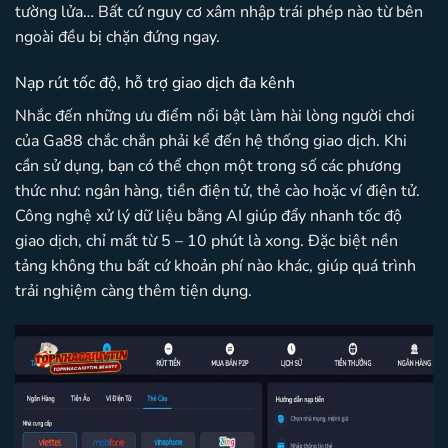
tường lửa… Bất cứ nguy cơ xâm nhập trái phép nào từ bên
ngoài đều bị chặn đứng ngay.
Nạp rút tốc độ, hỗ trợ giao dịch đa kênh
Nhắc đến những ưu điểm nổi bật làm hài lòng người chơi
của Ga88 chắc chắn phải kể đến hệ thống giao dịch. Khi
cần sử dụng, bạn có thể chọn một trong số các phương
thức như: ngân hàng, tiền điện tử, thẻ cào hoặc ví điện tử.
Công nghệ xử lý dữ liệu bằng AI giúp đẩy nhanh tốc độ
giao dịch, chỉ mất từ 5 – 10 phút là xong. Đặc biệt nền
tảng không thu bất cứ khoản phí nào khác, giúp quá trình
trải nghiệm càng thêm tiện dụng.