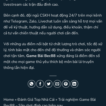
livestream các trận đấu đỉnh cao.
Bên cạnh đó, đội ngũ CSKH hoạt động 24/7 trên mọi kênh
như Telegram, Zalo, Livechat luôn sẵn sàng hỗ trợ mọi vấn
đề về kỹ thuật, hướng dẫn sử dụng, điều khoản, thậm chí
cả tư vấn chiến thuật nếu người chơi cần đến.
Với những ưu điểm nổi bật từ chất lượng trò chơi, tốc độ xử
lý, tính bảo mật cho đến chế độ thưởng và chăm sóc người
chơi tận tâm,
Game Bài Bec88
xứng đáng là điểm đến số
một cho mọi game thủ yêu thích bộ môn bài lá truyền
thống lẫn hiện đại.
Home
»
Đánh Giá Top Nhà Cái
»
Trải nghiệm Game Bài
Bec88 – Sân chơi đỉnh cao hiện nay