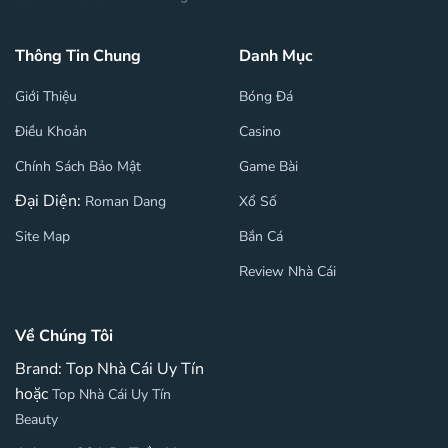
Ufa - Ural
Thông Tin Chung
Danh Mục
fanl****
102 K
vừa cược trận
Giới Thiệu
Bóng Đá
AC Milan (VLT) - Bayern Munchen (VLT)
Điều Khoản
Casino
1006****
371 K
vừa cược trận
Chính Sách Bảo Mật
Game Bài
Vietnam (V) - North Korea (V)
Đại Diện:
Roman Dang
Xổ Số
ngan****
Site Map
Bắn Cá
209,79 K
vừa cược trận
FC Arges - CSM Focsani
Review Nhà Cái
orio****
509 K
vừa cược trận
Về Chúng Tôi
FC Ufa No.of Corners - Ural Sverdlovsk Oblast No.of Corners
Brand: Top Nhà Cái Uy Tín
hoặc
Top Nhà Cái Uy Tín
Beauty