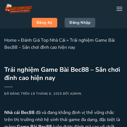
Chuyển
đến
nội
Đăng Ký
Đăng Nhập
dung
Home
»
Đánh Giá Top Nhà Cái
»
Trải nghiệm Game Bài
Bec88 – Sân chơi đỉnh cao hiện nay
Trải nghiệm Game Bài Bec88 – Sân chơi
đỉnh cao hiện nay
ĐÃ ĐĂNG TRÊN
18 THÁNG 6, 2025
BỞI
ADMIN
Nhà cái Bec88
đã và đang khẳng định vị thế vững chắc
trên thị trường nhờ hệ sinh thái game đa dạng, đặc biệt là
mảng
Game Bài Bec88
luôn được đánh giá cao về chất