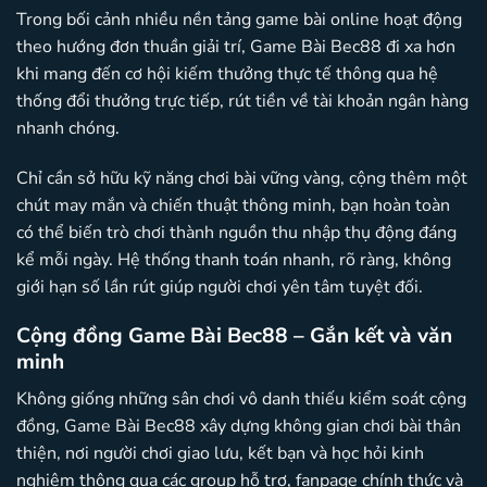
Trong bối cảnh nhiều nền tảng game bài online hoạt động
theo hướng đơn thuần giải trí, Game Bài Bec88 đi xa hơn
khi mang đến cơ hội kiếm thưởng thực tế thông qua hệ
thống đổi thưởng trực tiếp, rút tiền về tài khoản ngân hàng
nhanh chóng.
Chỉ cần sở hữu kỹ năng chơi bài vững vàng, cộng thêm một
chút may mắn và chiến thuật thông minh, bạn hoàn toàn
có thể biến trò chơi thành nguồn thu nhập thụ động đáng
kể mỗi ngày. Hệ thống thanh toán nhanh, rõ ràng, không
giới hạn số lần rút giúp người chơi yên tâm tuyệt đối.
Cộng đồng Game Bài Bec88 – Gắn kết và văn
minh
Không giống những sân chơi vô danh thiếu kiểm soát cộng
đồng, Game Bài Bec88 xây dựng không gian chơi bài thân
thiện, nơi người chơi giao lưu, kết bạn và học hỏi kinh
nghiệm thông qua các group hỗ trợ, fanpage chính thức và