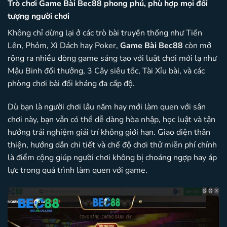
Trò chơi Game Bài Bec88 phong phú, phù hợp mọi đối
tượng người chơi
Không chỉ dừng lại ở các trò bài truyền thống như Tiến
Lên, Phỏm, Xì Dách hay Poker,
Game Bài Bec88
còn mở
rộng ra nhiều dòng game sáng tạo với luật chơi mới lạ như
Mậu Binh đổi thưởng, 3 Cây siêu tốc, Tài Xỉu bài, và các
phòng chơi bài đối kháng đa cấp độ.
Dù bạn là người chơi lâu năm hay mới làm quen với sân
chơi này, bạn vẫn có thể dễ dàng hòa nhập, học luật và tận
hưởng trải nghiệm giải trí không giới hạn. Giao diện thân
thiện, hướng dẫn chi tiết và chế độ chơi thử miễn phí chính
là điểm cộng giúp người chơi không bị choáng ngợp hay áp
lực trong quá trình làm quen với game.