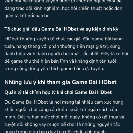
kiện online thường xuyên được tổ chức để người chơi dễ
dàng trao đổi kinh nghiệm, học hỏi chiến thuật hoặc đơn
giản là kết nối bạn bè.
Tổ chức giải đấu Game Bài HDbet và sự kiện định kỳ
HDbet thường xuyên tổ chức các giải đấu game bài hàng
tuần, hàng tháng với phần thưởng tiền mặt giá trị, cùng
danh hiệu vinh danh người chơi xuất sắc nhất. Đây là cơ hội
để game thủ thể hiện bản lĩnh và khẳng định tên tuổi
trong cộng đồng yêu thích game bài trực tuyến.
Những lưu ý khi tham gia Game Bài HDbet
Quản lý tài chính hợp lý khi chơi Game Bài HDbet
Dù Game Bài HDbet là nơi mang lại nhiều cảm xúc hứng
khởi, người chơi cũng cần kiểm soát tốt ngân sách của
mình. Đặt ra hạn mức chơi mỗi ngày, không cố gỡ thua và
tuyệt đối không vay mượn để chơi là những nguyên tắc
quan trọng giúp bạn duy trì cuộc chơi lành mạnh.