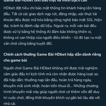
Game Bài HDbet tính bảo mật và minh bạch cao
HDbet đặt tiêu chí bảo mật thông tin khách hàng lên hàng
đầu. Tất cả các giao dịch nạp rút, đăng nhập, xác thực tài
khoản đều được mã hóa bằng công nghệ bảo mật SSL hiện
đại, tránh bị đánh cắp dữ liệu. Ngoài ra, mỗi ván bài đều
được xử lý bằng hệ thống AI đảm bảo không thiên vị,
không có can thiệp của người điều khiển – từ đó tạo ra một
sân chơi công bằng tuyệt đối.
Chính sách thưởng Game Bài HDbet hấp dẫn dành riêng
cho game bài
Người chơi Game Bài HDbet không chỉ được trải nghiệm
cảm giác đấu trí kịch tính mà còn nhận được hàng loạt ưu
đãi hấp dẫn: thưởng nạp lần đầu, hoàn trả hàng ngày,
khuyến mãi sinh nhật, hoàn tiền thua lỗ… Những chương
trình khuyến mãi này giúp người chơi có thêm vốn để duy
trì cuộc chơi, đồng thời khuyến khích sự gắn bó lâu dài với
nhà cái.