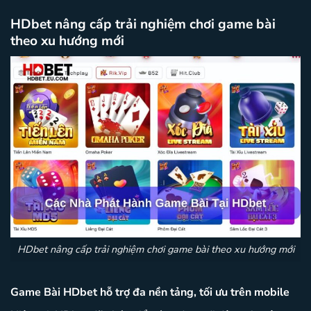
HDbet nâng cấp trải nghiệm chơi game bài
theo xu hướng mới
HDbet nâng cấp trải nghiệm chơi game bài theo xu hướng mới
Game Bài HDbet hỗ trợ đa nền tảng, tối ưu trên mobile