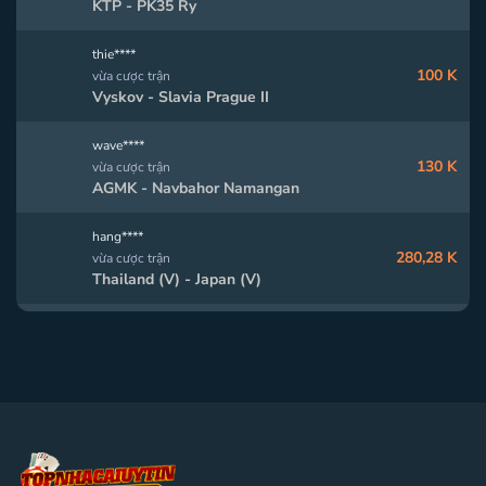
KTP - PK35 Ry
thie****
100 K
vừa cược trận
Vyskov - Slavia Prague II
wave****
130 K
vừa cược trận
AGMK - Navbahor Namangan
hang****
280,28 K
vừa cược trận
Thailand (V) - Japan (V)
aomu****
1.600 K
vừa cược trận
Gil Vicente U23 - Sporting Braga U23
nguy****
52,8 K
vừa cược trận
San Martin De Burzaco II - Club Comunicaciones II