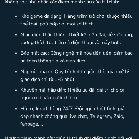
không thể phủ nhận các điểm mạnh sau của Hitclub:
Kho game đa dạng: Hàng trăm trò chơi thuộc nhiều
thể loại, phù hợp với mọi sở thích.
Giao diện thân thiện: Thiết kế hiện đại, dễ sử dụng,
tương thích tốt trên cả điện thoại và máy tính.
Bảo mật cao: Công nghệ mã hóa tiên tiến, đảm bảo
an toàn thông tin và giao dịch.
Nạp rút nhanh: Quy trình đơn giản, thời gian xử lý
giao dịch chỉ từ 1-5 phút.
Khuyến mãi hấp dẫn: Nhiều ưu đãi giá trị cho cả
người mới và người chơi cũ.
Hỗ trợ khách hàng 24/7: Đội ngũ nhiệt tình, giải
đáp nhanh chóng qua live chat, Telegram, Zalo,
fanpage,…
Những điểm mạnh này giúp Hitclub ghi điểm tuyệt đối với