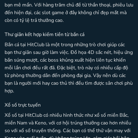
bạn mê mẩn. Với hàng trăm chủ đề từ thần thoại, phiêu lưu
đến hiện đại, các slot game ở đây không chỉ đẹp mắt mà
còn có tỷ lệ trả thưởng cao.
Thư giãn kết hợp kiếm tiền từ bắn cá
Bắn cá tại HitClub là một trong những trò chơi giúp các
bạn thư giãn sau giờ làm việc. Đồ họa 4D sắc nét, hiệu ứng
bắn súng mượt, các boss khủng xuất hiện liên tục khiến
mỗi lần chơi đều rất đã. Đặc biệt, trò này có nhiều cấp độ
từ phòng thường dân đến phòng đại gia. Vậy nên dù các
bạn là người mới hay cao thủ thì đều tìm được sân chơi phù
hợp.
Xổ số trực tuyến
Xổ số tại HitClub có nhiều hình thức như xổ số miền Bắc,
miền Nam và Keno, với cơ hội trúng thưởng cao hơn nhiều
so với xổ số truyền thống. Các bạn có thể thử vận may với