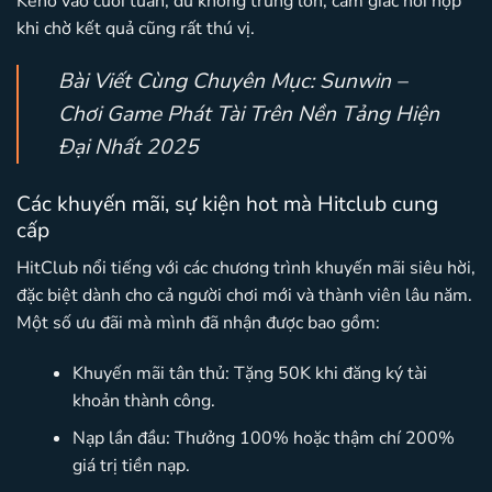
Keno vào cuối tuần, dù không trúng lớn, cảm giác hồi hộp
khi chờ kết quả cũng rất thú vị.
Bài Viết Cùng Chuyên Mục:
Sunwin –
Chơi Game Phát Tài Trên Nền Tảng Hiện
Đại Nhất 2025
Các khuyến mãi, sự kiện hot mà Hitclub cung
cấp
HitClub nổi tiếng với các chương trình khuyến mãi siêu hời,
đặc biệt dành cho cả người chơi mới và thành viên lâu năm.
Một số ưu đãi mà mình đã nhận được bao gồm:
Khuyến mãi tân thủ: Tặng 50K khi đăng ký tài
khoản thành công.
Nạp lần đầu: Thưởng 100% hoặc thậm chí 200%
giá trị tiền nạp.