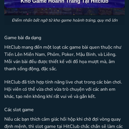
Điểm nhấn bất ngờ từ kho game hoành tráng, quy mô lớn
Game bài đa dạng
HitClub mang đến một loạt các game bài quen thuộc như
Tiến Lên Miền Nam, Phỏm, Poker, Mậu Binh, và Liêng.
Mỗi ván bài đều được thiết kế với đồ họa mượt mà, âm
thanh sống động, đặc sắc.
HitClub đã tích hợp tính năng live chat trong các bàn chơi.
Hội viên có thể vừa chơi vừa trò chuyện với các anh em
khác, tạo nên không khí rất vui vẻ và gắn kết.
Các slot game
Nếu các bạn thích cảm giác hồi hộp khi chờ đợi vòng quay
định mệnh, thì slot game tại HitClub chắc chắn sẽ làm các