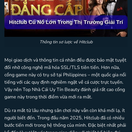
Thông tin sơ lược về Hitclub
Mọi giao dịch và thông tin cá nhân đều được bảo mật tuyệt
đối nhờ công nghệ mã hóa SSL/TLS tiên tiến. Hơn nữa,
cổng game này có trụ sở tại Philippines – một quốc gia nổi
tiếng với các quy định nghiêm ngặt về cá cược trực tuyến.
Vậy nên Top Nhà Cái Uy Tín Beauty đánh giá rất cao cổng
game này trong thời điểm vừa mới ra mắt.
Dù ra mắt từ lâu nhưng sân chơi này vẫn còn khá mới lạ, ít
người biết đến. Trong đầu năm 2025, Hitclub đã có nhiều
bước tiến mới trong hệ thống của mình. Đặc biệt nhất phải