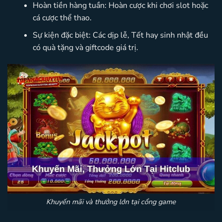
Hoàn tiền hàng tuần: Hoàn cược khi chơi slot hoặc
cá cược thể thao.
Sự kiện đặc biệt: Các dịp lễ, Tết hay sinh nhật đều
có quà tặng và giftcode giá trị.
Khuyến mãi và thưởng lớn tại cổng game