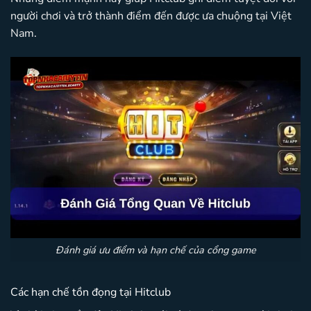
người chơi và trở thành điểm đến được ưa chuộng tại Việt
Nam.
Đánh giá ưu điểm và hạn chế của cổng game
Các hạn chế tồn đọng tại Hitclub