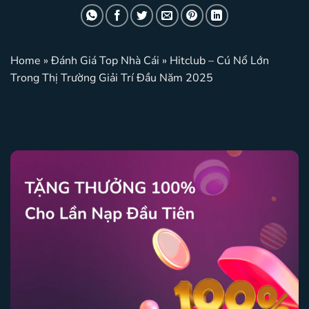
Home
»
Đánh Giá Top Nhà Cái
»
Hitclub – Cú Nổ Lớn
Trong Thị Trường Giải Trí Đầu Năm 2025