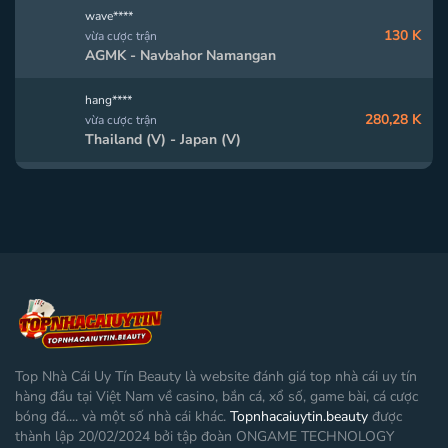
wave****
130 K
vừa cược trận
AGMK - Navbahor Namangan
hang****
280,28 K
vừa cược trận
Thailand (V) - Japan (V)
aomu****
1.600 K
vừa cược trận
Gil Vicente U23 - Sporting Braga U23
nguy****
52,8 K
vừa cược trận
San Martin De Burzaco II - Club Comunicaciones II
kaka****
80 K
vừa cược trận
Top Nhà Cái Uy Tín Beauty là website đánh giá top nhà cái uy tín
AC Milan (VLT) - Bayern Munchen (VLT)
hàng đầu tại Việt Nam về casino, bắn cá, xổ số, game bài, cá cược
bóng đá.... và một số nhà cái khác.
Topnhacaiuytin.beauty
được
thành lập 20/02/2024 bởi tập đoàn ONGAME TECHNOLOGY
dung****