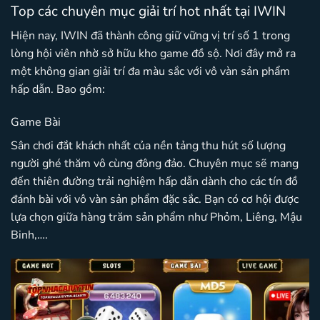
Top các chuyên mục giải trí hot nhất tại IWIN
Hiện nay, IWIN đã thành công giữ vững vị trí số 1 trong
lòng hội viên nhờ sở hữu kho game đồ sộ. Nơi đây mở ra
một không gian giải trí đa màu sắc với vô vàn sản phẩm
hấp dẫn. Bao gồm:
Game Bài
Sân chơi đắt khách nhất của nền tảng thu hút số lượng
người ghé thăm vô cùng đông đảo. Chuyên mục sẽ mang
đến thiên đường trải nghiệm hấp dẫn dành cho các tín đồ
đánh bài với vô vàn sản phẩm đặc sắc. Bạn có cơ hội được
lựa chọn giữa hàng trăm sản phẩm như Phỏm, Liêng, Mậu
Binh,….