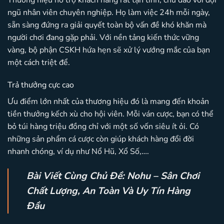
ngũ nhân viên chuyên nghiệp. Họ làm việc 24h mỗi ngày,
sẵn sàng đứng ra giải quyết toàn bộ vấn đề khó khăn mà
người chơi đang gặp phải. Với nền tảng kiến thức vững
vàng, bộ phận CSKH hứa hẹn sẽ xử lý vướng mắc của bạn
một cách triệt để.
Trả thưởng cực cao
Ưu điểm lớn nhất của thương hiệu đó là mang đến khoản
tiền thưởng kếch xù cho hội viên. Mỗi ván cược, bạn có thể
bỏ túi hàng triệu đồng chỉ với một số vốn siêu ít ỏi. Có
những sản phẩm cá cược còn giúp khách hàng đổi đời
nhanh chóng, ví dụ như Nổ Hũ, Xổ Số,….
Bài Viết Cùng Chủ Đề:
Nohu – Sân Chơi
Chất Lượng, An Toàn Và Uy Tín Hàng
Đầu