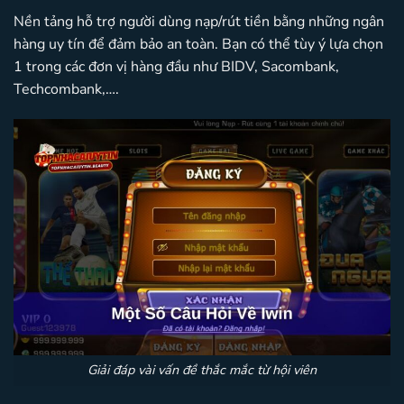
Nền tảng hỗ trợ người dùng nạp/rút tiền bằng những ngân
hàng uy tín để đảm bảo an toàn. Bạn có thể tùy ý lựa chọn
1 trong các đơn vị hàng đầu như BIDV, Sacombank,
Techcombank,….
Giải đáp vài vấn đề thắc mắc từ hội viên