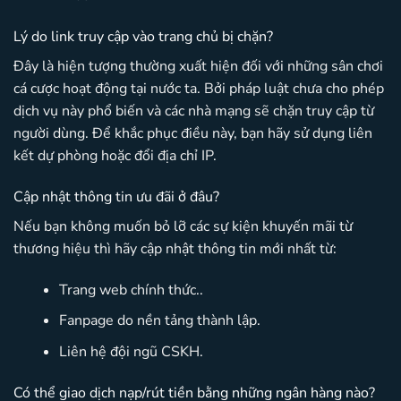
Lý do link truy cập vào trang chủ bị chặn?
Đây là hiện tượng thường xuất hiện đối với những sân chơi
cá cược hoạt động tại nước ta. Bởi pháp luật chưa cho phép
dịch vụ này phổ biến và các nhà mạng sẽ chặn truy cập từ
người dùng. Để khắc phục điều này, bạn hãy sử dụng liên
kết dự phòng hoặc đổi địa chỉ IP.
Cập nhật thông tin ưu đãi ở đâu?
Nếu bạn không muốn bỏ lỡ các sự kiện khuyến mãi từ
thương hiệu thì hãy cập nhật thông tin mới nhất từ:
Trang web chính thức..
Fanpage do nền tảng thành lập.
Liên hệ đội ngũ CSKH.
Có thể giao dịch nạp/rút tiền bằng những ngân hàng nào?