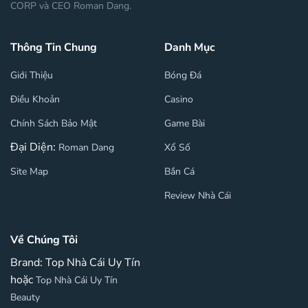
200 K
CORP và CEO Roman Dang.
vừa cược trận
Ufa - Ural
Thông Tin Chung
Danh Mục
fanl****
102 K
vừa cược trận
Giới Thiệu
Bóng Đá
AC Milan (VLT) - Bayern Munchen (VLT)
Điều Khoản
Casino
1006****
371 K
vừa cược trận
Chính Sách Bảo Mật
Game Bài
Vietnam (V) - North Korea (V)
Đại Diện:
Roman Dang
Xổ Số
ngan****
Site Map
Bắn Cá
209,79 K
vừa cược trận
FC Arges - CSM Focsani
Review Nhà Cái
orio****
509 K
vừa cược trận
Về Chúng Tôi
FC Ufa No.of Corners - Ural Sverdlovsk Oblast No.of Corners
Brand: Top Nhà Cái Uy Tín
hoặc
Top Nhà Cái Uy Tín
Beauty