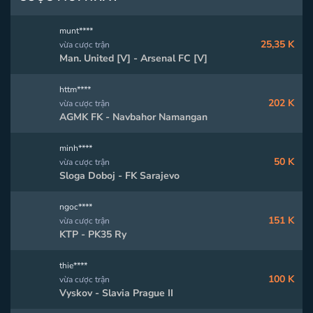
munt****
25,35 K
vừa cược trận
Man. United [V] - Arsenal FC [V]
httm****
202 K
vừa cược trận
AGMK FK - Navbahor Namangan
minh****
50 K
vừa cược trận
Sloga Doboj - FK Sarajevo
ngoc****
151 K
vừa cược trận
KTP - PK35 Ry
thie****
100 K
vừa cược trận
Vyskov - Slavia Prague II