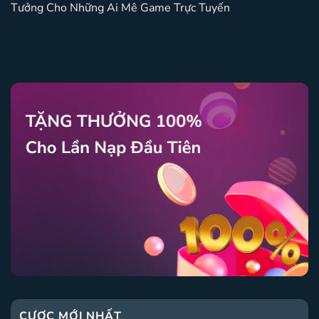
Tưởng Cho Những Ai Mê Game Trực Tuyến
CƯỢC MỚI NHẤT