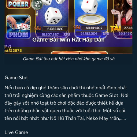
Game Bài thu hút hội viên nhờ kho game đồ sộ
Game Slot
Nếu bạn có dịp ghé thăm sân chơi thì nhớ nhất định phải
thử trải nghiệm cùng các sản phẩm thuộc Game Slot. Nơi
đây gây sốt nhờ loạt trò chơi độc đáo được thiết kế dựa
trên những nhân vật quen thuộc với tuổi thơ. Một số cái
tên nổi bật nhất như Nổ Hũ Thần Tài, Neko May Mắn,…..
Live Game