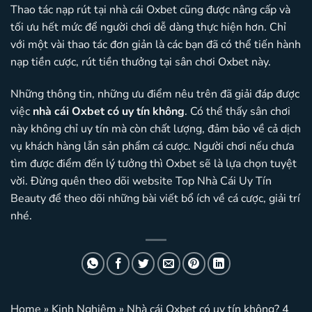
Thao tác nạp rút tại nhà cái Oxbet cũng được nâng cấp và
tối ưu hết mức để người chơi dễ dàng thực hiện hơn. Chỉ
với một vài thao tác đơn giản là các bạn đã có thể tiến hành
nạp tiền cược, rút tiền thưởng tại sân chơi Oxbet này.
Những thông tin, những ưu điểm nêu trên đã giải đáp được
việc
nhà cái Oxbet có uy tín không
. Có thể thấy sân chơi
này không chỉ uy tín mà còn chất lượng, đảm bảo về cả dịch
vụ khách hàng lẫn sản phẩm cá cược. Người chơi nếu chưa
tìm được điểm đến lý tưởng thì Oxbet sẽ là lựa chọn tuyệt
vời. Đừng quên theo dõi website Top Nhà Cái Uy Tín
Beauty để theo dõi những bài viết bổ ích về cá cược, giải trí
nhé.
Home
»
Kinh Nghiệm
»
Nhà cái Oxbet có uy tín không? 4