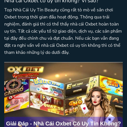
Nhà cái Oxbet có uy tín không? Vì sao?
Top Nhà Cái Uy Tín Beauty cũng rất tò mò về sân chơi
Oxbet trong thời gian đầu hoạt động. Thông qua trải
nghiệm, đánh giá thì có thể thấy nhà cái Oxbet hoàn toàn
uy tín. Tất cả các yếu tố từ giao diện, dịch vụ, các sản phẩm
tại đây đều chỉnh chu và đạt chuẩn. Nếu các bạn vẫn đang
đặt ra nghi vấn về nhà cái Oxbet có uy tín không thì có thể
tham khảo những lý do dưới đây.