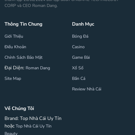
200 K
CORP và CEO Roman Dang.
vừa cược trận
Ufa - Ural
Thông Tin Chung
Danh Mục
fanl****
102 K
vừa cược trận
Giới Thiệu
Bóng Đá
AC Milan (VLT) - Bayern Munchen (VLT)
Điều Khoản
Casino
1006****
371 K
vừa cược trận
Chính Sách Bảo Mật
Game Bài
Vietnam (V) - North Korea (V)
Đại Diện:
Roman Dang
Xổ Số
ngan****
Site Map
Bắn Cá
209,79 K
vừa cược trận
FC Arges - CSM Focsani
Review Nhà Cái
orio****
509 K
vừa cược trận
Về Chúng Tôi
FC Ufa No.of Corners - Ural Sverdlovsk Oblast No.of Corners
Brand: Top Nhà Cái Uy Tín
hoặc
Top Nhà Cái Uy Tín
Beauty