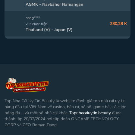
AGMK - Navbahor Namangan
hang****
280,28 K
vừa cược trận
Thailand (V) - Japan (V)
aomu****
1.600 K
vừa cược trận
Gil Vicente U23 - Sporting Braga U23
nguy****
52,8 K
vừa cược trận
San Martin De Burzaco II - Club Comunicaciones II
kaka****
80 K
vừa cược trận
Top Nhà Cái Uy Tín Beauty là website đánh giá top nhà cái uy tín
AC Milan (VLT) - Bayern Munchen (VLT)
hàng đầu tại Việt Nam về casino, bắn cá, xổ số, game bài, cá cược
bóng đá.... và một số nhà cái khác.
Topnhacaiuytin.beauty
được
thành lập 20/02/2024 bởi tập đoàn ONGAME TECHNOLOGY
dung****
200 K
CORP và CEO Roman Dang.
vừa cược trận
Ufa - Ural