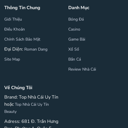
Thông Tin Chung
Danh Mục
fanl****
102 K
vừa cược trận
Giới Thiệu
Bóng Đá
AC Milan (VLT) - Bayern Munchen (VLT)
Điều Khoản
Casino
1006****
371 K
vừa cược trận
Chính Sách Bảo Mật
Game Bài
Vietnam (V) - North Korea (V)
Đại Diện:
Roman Dang
Xổ Số
ngan****
Site Map
Bắn Cá
209,79 K
vừa cược trận
FC Arges - CSM Focsani
Review Nhà Cái
orio****
509 K
vừa cược trận
Về Chúng Tôi
FC Ufa No.of Corners - Ural Sverdlovsk Oblast No.of Corners
Brand: Top Nhà Cái Uy Tín
hoặc
Top Nhà Cái Uy Tín
Beauty
Adress: 681 Đ. Trần Hưng