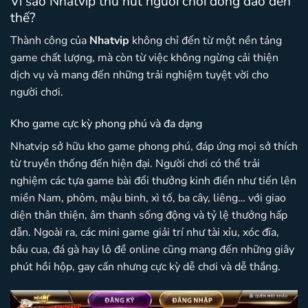
Vì sao Nhatvip thu hút người chơi đông đảo đến
thế?
Thành công của
Nhatvip
không chỉ đến từ một nền tảng
game chất lượng, mà còn từ việc không ngừng cải thiện
dịch vụ và mang đến những trải nghiệm tuyệt vời cho
người chơi.
Kho game cực kỳ phong phú và đa dạng
Nhatvip sở hữu kho game phong phú, đáp ứng mọi sở thích
từ truyền thống đến hiện đại. Người chơi có thể trải
nghiệm các tựa game bài đổi thưởng kinh điển như tiến lên
miền Nam, phỏm, mậu binh, xì tố, ba cây, liêng… với giao
diện thân thiện, âm thanh sống động và tỷ lệ thưởng hấp
dẫn. Ngoài ra, các mini game giải trí như tài xỉu, xóc đĩa,
bầu cua, đá gà hay lô đề online cũng mang đến những giây
phút hồi hộp, gay cấn nhưng cực kỳ dễ chơi và dễ thắng.