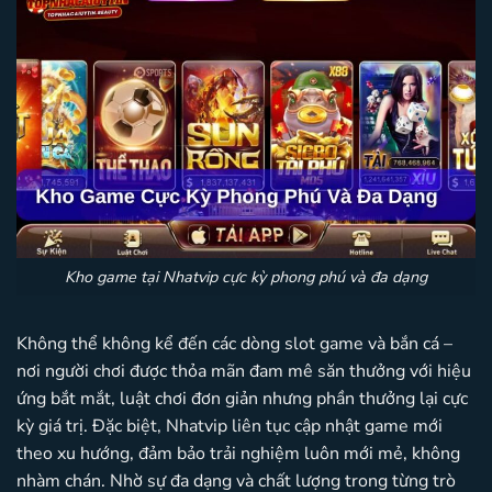
Kho game tại Nhatvip cực kỳ phong phú và đa dạng
Không thể không kể đến các dòng slot game và bắn cá –
nơi người chơi được thỏa mãn đam mê săn thưởng với hiệu
ứng bắt mắt, luật chơi đơn giản nhưng phần thưởng lại cực
kỳ giá trị. Đặc biệt, Nhatvip liên tục cập nhật game mới
theo xu hướng, đảm bảo trải nghiệm luôn mới mẻ, không
nhàm chán. Nhờ sự đa dạng và chất lượng trong từng trò