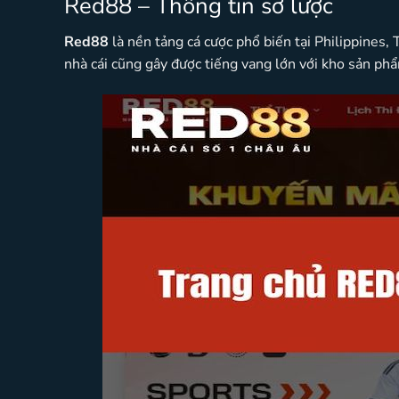
Red88 – Thông tin sơ lược
Red88
là nền tảng cá cược phổ biến tại Philippines,
nhà cái cũng gây được tiếng vang lớn với kho sản ph