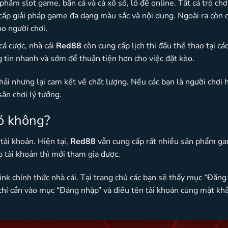
hẩm slot game, bắn cá và cả xổ số, lô đề online. Tất cả trò chơi
cấp giải pháp game đa dạng màu sắc và nội dung. Ngoài ra còn 
o người chơi.
cá cược, nhà cái
Red88
còn cung cấp lịch thi đấu thể thao tại c
ng tin nhanh và sớm để thuận tiện hơn cho việc đặt kèo.
 phải nhưng lại cam kết về chất lượng. Nếu các bạn là người chơi
ân chơi lý tưởng.
ó không?
tài khoản. Hiện tại,
Red88
vẫn cung cấp rất nhiều sản phẩm g
p tài khoản thì mới tham gia được.
ink chính thức nhà cái. Tại trang chủ các bạn sẽ thấy mục “Đăng
chỉ cần vào mục “Đăng nhập” và điều tên tài khoản cùng mật khẩ