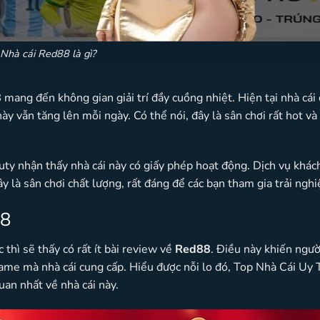
Nhà cái Red88 là gì?
8
mang đến không gian giải trí đầy cuồng nhiệt. Hiện tại nhà cái 
ày vẫn tăng lên mỗi ngày. Có thể nói, đây là sân chơi rất hot và
uty nhận thấy nhà cái này có giấy phép hoạt động. Dịch vụ khác
y là sân chơi chất lượng, rất đáng để các bạn tham gia trải ngh
88
thì sẽ thấy có rất ít bài review về
Red88
. Điều này khiến ngườ
ame mà nhà cái cung cấp. Hiểu được nỗi lo đó, Top Nhà Cái Uy 
an nhất về nhà cái này.