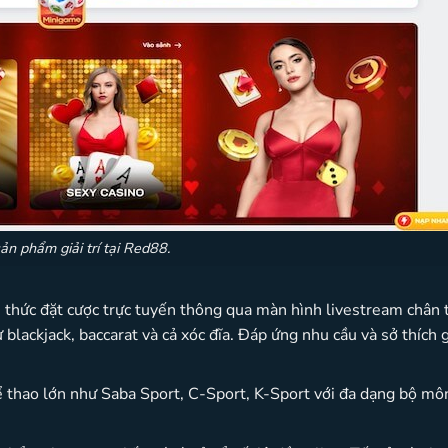
ản phẩm giải trí tại Red88.
h thức đặt cược trực tuyến thông qua màn hình livestream chân 
lackjack, baccarat và cả xóc đĩa. Đáp ứng nhu cầu và sở thích gi
ể thao lớn như Saba Sport, C-Sport, K-Sport với đa dạng bộ mô