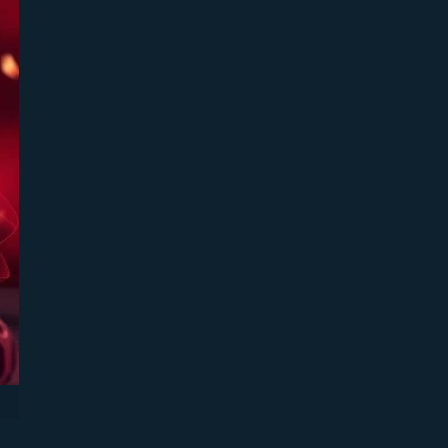
dung****
200 K
vừa cược trận
Ufa - Ural
fanl****
102 K
vừa cược trận
AC Milan (VLT) - Bayern Munchen (VLT)
1006****
371 K
vừa cược trận
Vietnam (V) - North Korea (V)
ngan****
209,79 K
vừa cược trận
FC Arges - CSM Focsani
orio****
509 K
vừa cược trận
FC Ufa No.of Corners - Ural Sverdlovsk Oblast No.of Corners