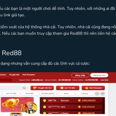
 các bạn là một người chơi dễ tính. Tuy nhiên, với những ai đã
u link giả tạo.
iểm soát của hệ thống nhà cái. Tuy nhiên, nhà cái cũng đang nỗ
. Nếu các bạn muốn truy cập tham gia Red88 thì nên liên hệ các 
ại Red88
dạng nhưng vẫn cung cấp đủ các lĩnh vực cá cược: