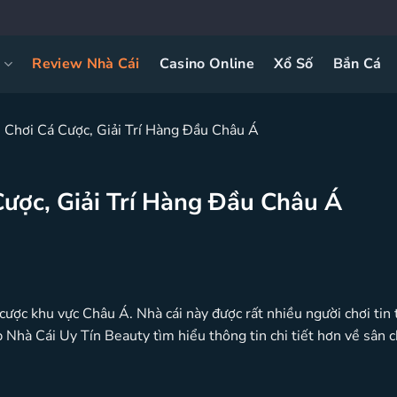
n
Review Nhà Cái
Casino Online
Xổ Số
Bắn Cá
 Chơi Cá Cược, Giải Trí Hàng Đầu Châu Á
Cược, Giải Trí Hàng Đầu Châu Á
á cược khu vực Châu Á. Nhà cái này được rất nhiều người chơi tin
 Nhà Cái Uy Tín
Beauty tìm hiểu thông tin chi tiết hơn về sân c