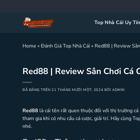
Chuyển
đến
nội
Top Nhà Cái Uy Tí
dung
Home
»
Đánh Giá Top Nhà Cái
»
Red88 | Review Sân
Red88 | Review Sân Chơi Cá 
ĐÃ ĐĂNG TRÊN
21 THÁNG MƯỜI MỘT, 2024
BỞI
ADMIN
Red88
là cái tên rất quen thuộc đối với thị trường c
tham gia khi có nhu cầu cá cược, giải trí. Hãy cùng
Top
nhé.