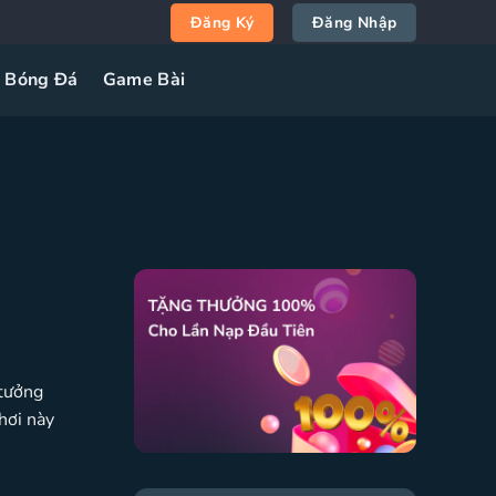
Đăng Ký
Đăng Nhập
Bóng Đá
Game Bài
 tưởng
hơi này