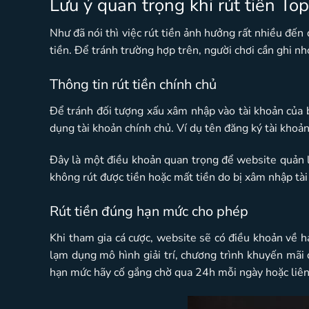
Lưu ý quan trọng khi rút tiền To
Như đã nói thì việc rút tiền ảnh hưởng rất nhiều đến q
tiền. Để tránh trường hợp trên, người chơi cần ghi nh
Thông tin rút tiền chính chủ
Để tránh đối tượng xấu xâm nhập vào tài khoản của bạ
dụng tài khoản chính chủ. Ví dụ tên đăng ký tài khoả
Đây là một điều khoản quan trọng để website quản lý
không rút được tiền hoặc mất tiền do bị xâm nhập tài
Rút tiền đúng hạn mức cho phép
Khi tham gia cá cược, website sẽ có điều khoản về h
lạm dụng mô hình giải trí, chương trình khuyến mãi đ
hạn mức hãy cố gắng chờ qua 24h mỗi ngày hoặc liên 