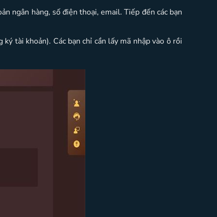
hoản ngân hàng, số điện thoại, email. Tiếp đến các bạn
 ký tài khoản). Các bạn chỉ cần lấy mã nhập vào ô rồi