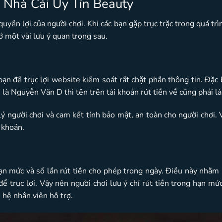
p Nhà Cái Uy Tín Beauty
uyền lợi của người chơi. Khi các bạn gặp trục trặc trong quá trì
ớ một vài lưu ý quan trọng sau.
n để trục lợi website kiểm soát rất chặt phần thông tin. Đặc biệ
n là Nguyễn Văn D thì tên trên tài khoản rút tiền về cũng phải 
 người chơi và cam kết tính bảo mật, an toàn cho người chơi. V
 khoản.
ạn mức và số lần rút tiền cho phép trong ngày. Điều này nhằm h
ể trục lợi. Vậy nên người chơi lưu ý chỉ rút tiền trong hạn m
hệ nhân viên hỗ trợ.