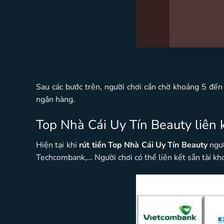
Sau các bước trên, người chơi cần chờ khoảng 5 đến 
ngân hàng.
Top Nhà Cái Uy Tín Beauty liên 
Hiện tại khi
rút tiền Top Nhà Cái Uy Tín Beauty
ngườ
Techcombank,… Người chơi có thể liên kết sẵn tài kh