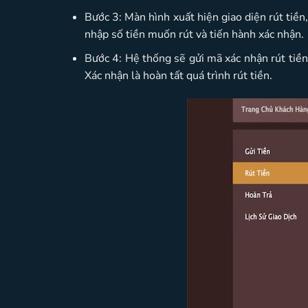
Bước 3: Màn hình xuất hiện giao diện rút tiền
nhập số tiền muốn rút và tiến hành xác nhận.
Bước 4: Hệ thống sẽ gửi mã xác nhận rút tiền 
Xác nhận là hoàn tất quá trình rút tiền.