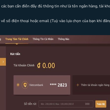
, các bạn cần điền đầy đủ thông tin như là tên ngân hàng, tài k
về số điện thoại hoặc email (Tuỳ vào lựa chọn của bạn khi đăng