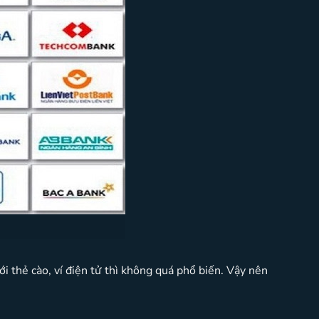
ới thẻ cào, ví điện tử thì không quá phổ biến. Vậy nên