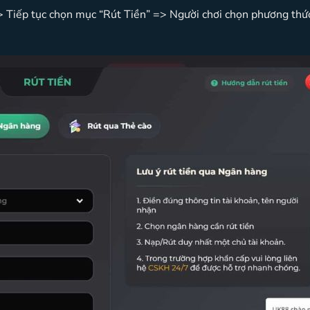
> Tiếp tục chọn mục “Rút Tiền” => Người chơi chọn phương thứ