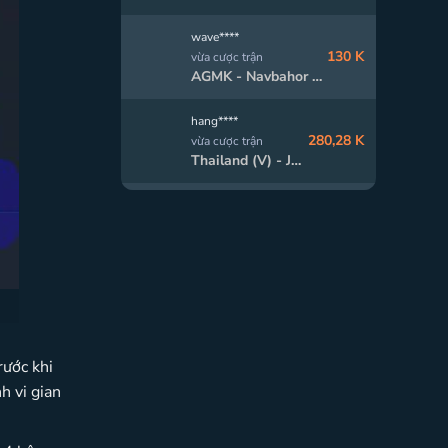
wave****
130 K
vừa cược trận
AGMK - Navbahor Namangan
hang****
280,28 K
vừa cược trận
Thailand (V) - Japan (V)
aomu****
1.600 K
vừa cược trận
Gil Vicente U23 - Sporting Braga U23
nguy****
52,8 K
vừa cược trận
San Martin De Burzaco II - Club Comunicaciones II
rước khi
kaka****
h vi gian
80 K
vừa cược trận
AC Milan (VLT) - Bayern Munchen (VLT)