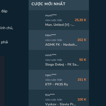
CƯỢC MỚI NHẤT
n đáp
munt****
25,35 K
vừa cược trận
Man. United [V] - Arsenal FC [V]
ính chủ,
httm****
202 K
vừa cược trận
 phải
AGMK FK - Navbahor Namangan
minh****
50 K
vừa cược trận
Sloga Doboj - FK Sarajevo
ngoc****
151 K
vừa cược trận
KTP - PK35 Ry
thie****
100 K
vừa cược trận
Vyskov - Slavia Prague II