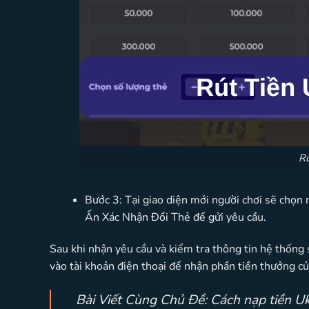
Rú
Bước 3: Tại giao diện mới người chơi sẽ ch
Ấn Xác Nhận Đổi Thẻ để gửi yêu cầu.
Sau khi nhận yêu cầu và kiểm tra thông tin hệ thống
vào tài khoản điện thoại để nhận phần tiền thưởng c
Bài Viết Cùng Chủ Đề:
Cách nạp tiền Uk