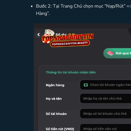
Bước 2: Tại Trang Chủ chọn mục “Nạp/Rút” =
Hàng”.