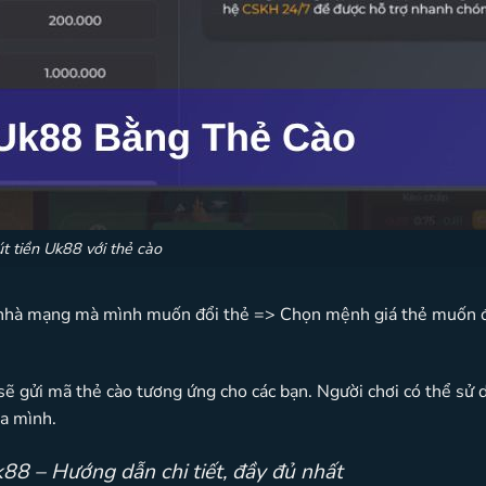
t tiền Uk88 với thẻ cào
ọn nhà mạng mà mình muốn đổi thẻ => Chọn mệnh giá thẻ muốn 
 sẽ gửi mã thẻ cào tương ứng cho các bạn. Người chơi có thể sử
ủa mình.
88 – Hướng dẫn chi tiết, đầy đủ nhất