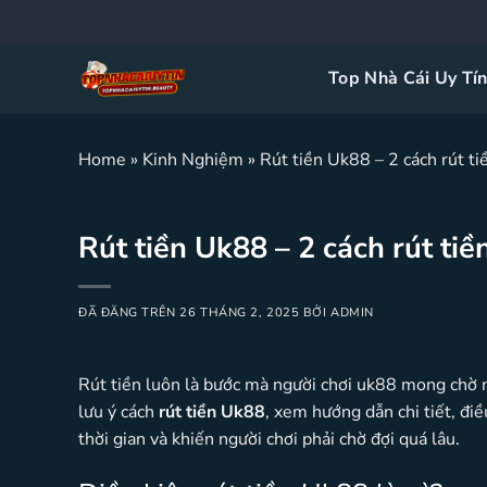
Chuyển
đến
nội
Top Nhà Cái Uy Tí
dung
Home
»
Kinh Nghiệm
»
Rút tiền Uk88 – 2 cách rút t
Rút tiền Uk88 – 2 cách rút ti
ĐÃ ĐĂNG TRÊN
26 THÁNG 2, 2025
BỞI
ADMIN
Rút tiền luôn là bước mà người chơi
uk88
mong chờ nh
lưu ý cách
rút tiền Uk88
, xem hướng dẫn chi tiết, điề
thời gian và khiến người chơi phải chờ đợi quá lâu.