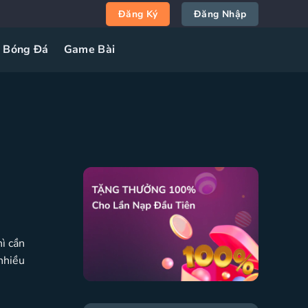
Đăng Ký
Đăng Nhập
Bóng Đá
Game Bài
ì cần
 nhiều