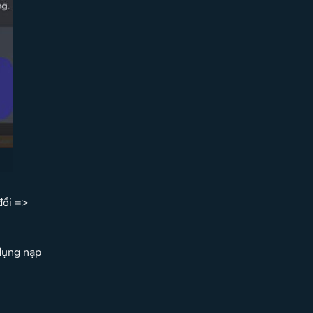
đổi =>
 dụng nạp