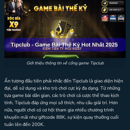
Giới thiệu thông tin về cổng game Tipclub
Ấn tượng đầu tiên phải nhắc đến Tipclub là giao diện hiện
đại, dễ sử dụng và kho trò chơi cực kỳ đa dạng. Từ những
tựa game bài dân gian, các trò chơi cá cược thể thao kịch
tính, Tipclub đáp ứng mọi sở thích, nhu cầu giải trí. Hơn
nữa, người chơi có cơ hội tham gia nhiều chương trình
khuyến mãi như giftcode 88K, sự kiện quay thưởng cuối
tuần lên đến 200K.