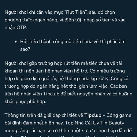
Người chơi chỉ cần vào mục “Rút Tiền”, sau đó chọn
phương thức (ngân hàng, ví điện tử), nhập số tiền và xác
nhận OTP.
Rút tiền thành công mà tiền chưa về thì phải làm
sao?
Người chơi gặp trường hợp rút tiền mà tiền chưa về tài
khoản thì nên liên hệ nhân viên hỗ trợ. Có nhiều trường
hợp do giao dịch quá tải, hệ thống chưa kịp xử lý. Cũng có
trường hợp do ngân hàng hết thời gian làm việc. Các bạn
liên hệ nhân viên Tipclub để biết nguyên nhân và có hướng
khắc phục phù hợp.
Thông tin trên đã giải đáp chi tiết về
Tipclub
– Cổng game
bài đình đám nhất hiện nay. Top Nhà Cái Uy Tín Beauty
mong rằng các bạn sẽ có thêm một sự lựa chọn hấp dẫn để