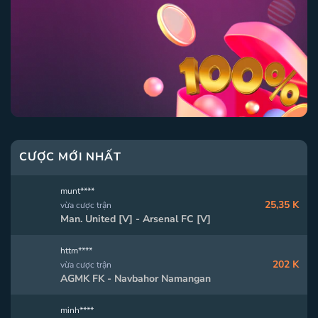
CƯỢC MỚI NHẤT
munt****
25,35 K
vừa cược trận
Man. United [V] - Arsenal FC [V]
httm****
202 K
vừa cược trận
AGMK FK - Navbahor Namangan
minh****