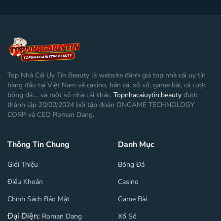
Gil Vicente U23 - Sporting Braga U23
nguy****
52,8 K
vừa cược trận
San Martin De Burzaco II - Club Comunicaciones II
kaka****
80 K
vừa cược trận
Top Nhà Cái Uy Tín Beauty là website đánh giá top nhà cái uy tín
AC Milan (VLT) - Bayern Munchen (VLT)
hàng đầu tại Việt Nam về casino, bắn cá, xổ số, game bài, cá cược
bóng đá.... và một số nhà cái khác.
Topnhacaiuytin.beauty
được
thành lập 20/02/2024 bởi tập đoàn ONGAME TECHNOLOGY
dung****
200 K
CORP và CEO Roman Dang.
vừa cược trận
Ufa - Ural
Thông Tin Chung
Danh Mục
fanl****
102 K
vừa cược trận
Giới Thiệu
Bóng Đá
AC Milan (VLT) - Bayern Munchen (VLT)
Điều Khoản
Casino
1006****
371 K
vừa cược trận
Chính Sách Bảo Mật
Game Bài
Vietnam (V) - North Korea (V)
Đại Diện:
Roman Dang
Xổ Số