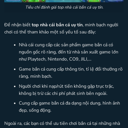
Tiêu chí đánh giá top nhà cái bắn cá uy tín.
Để nhận biết
top nhà cái bắn cá uy tín
, minh bạch người
chơi có thể tham khảo một số yếu tố sau đây:
Nhà cái cung cấp các sản phẩm game bắn cá có
nguồn gốc rõ ràng, đến từ nhà sản xuất game lớn
như Playtech, Nintendo, CO9, JILI,…
Game bắn cá cung cấp thông tin, tỉ lệ đổi thưởng rõ
ràng, minh bạch.
Người chơi khi nạp/rút tiền không gặp trục trặc,
không bị trừ các chi phí phát sinh bên ngoài.
Cung cấp game bắn cá đa dạng nội dung, hình ảnh
đẹp, sống động.
Ngoài ra, các bạn có thể ưu tiên chơi bắn cá tại những nhà