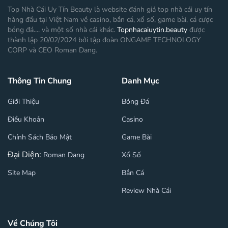
Top Nhà Cái Uy Tín Beauty là website đánh giá top nhà cái uy tín
hàng đầu tại Việt Nam về casino, bắn cá, xổ số, game bài, cá cược
bóng đá.... và một số nhà cái khác.
Topnhacaiuytin.beauty
được
thành lập 20/02/2024 bởi tập đoàn ONGAME TECHNOLOGY
CORP và CEO Roman Dang.
Thông Tin Chung
Danh Mục
Giới Thiệu
Bóng Đá
Điều Khoản
Casino
Chính Sách Bảo Mật
Game Bài
Đại Diện:
Roman Dang
Xổ Số
Site Map
Bắn Cá
Review Nhà Cái
Về Chúng Tôi