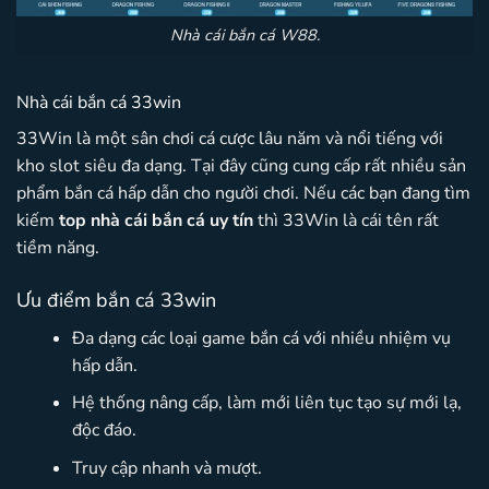
Nhà cái bắn cá W88.
Nhà cái bắn cá 33win
33Win là một sân chơi cá cược lâu năm và nổi tiếng với
kho slot siêu đa dạng. Tại đây cũng cung cấp rất nhiều sản
phẩm bắn cá hấp dẫn cho người chơi. Nếu các bạn đang tìm
kiếm
top nhà cái bắn cá uy tín
thì 33Win là cái tên rất
tiềm năng.
Ưu điểm bắn cá 33win
Đa dạng các loại game bắn cá với nhiều nhiệm vụ
hấp dẫn.
Hệ thống nâng cấp, làm mới liên tục tạo sự mới lạ,
độc đáo.
Truy cập nhanh và mượt.