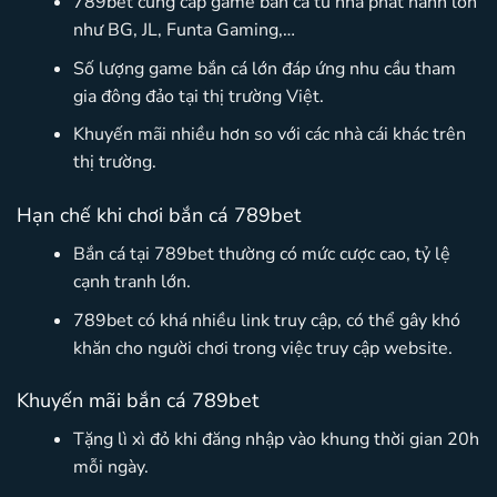
789bet cung cấp game bắn cá từ nhà phát hành lớn
như BG, JL, Funta Gaming,…
Số lượng game bắn cá lớn đáp ứng nhu cầu tham
gia đông đảo tại thị trường Việt.
Khuyến mãi nhiều hơn so với các nhà cái khác trên
thị trường.
Hạn chế khi chơi bắn cá 789bet
Bắn cá tại 789bet thường có mức cược cao, tỷ lệ
cạnh tranh lớn.
789bet có khá nhiều link truy cập, có thể gây khó
khăn cho người chơi trong việc truy cập website.
Khuyến mãi bắn cá 789bet
Tặng lì xì đỏ khi đăng nhập vào khung thời gian 20h
mỗi ngày.