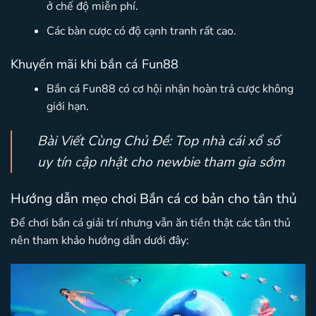
ở chế độ miễn phí.
Các bàn cược có độ cạnh tranh rất cao.
Khuyến mãi khi bắn cá Fun88
Bắn cá Fun88 có cơ hội nhận hoàn trả cược không
giới hạn.
Bài Viết Cùng Chủ Đề:
Top nhà cái xổ số
uy tín
cập nhật cho newbie tham gia sớm
Hướng dẫn mẹo chơi Bắn cá cơ bản cho tân thủ
Để chơi bắn cá giải trí nhưng vẫn ăn tiền thật các tân thủ
nên tham khảo hướng dẫn dưới đây: