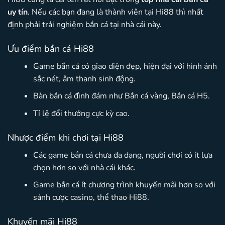
uy tín
. Nếu các bạn đang là thành viên tại Hi88 thì nhất
định phải trải nghiệm bắn cá tại nhà cái này.
Ưu điểm bắn cá Hi88
Game bắn cá có giao diện đẹp, hiện đại với hình ảnh
sắc nét, âm thanh sinh động.
Bàn bắn cá đình đám như Bắn cá vàng, Bắn cá H5.
Tỉ lệ đổi thưởng cực kỳ cao.
Nhược điểm khi chơi tại Hi88
Các game bắn cá chưa đa dạng, người chơi có ít lựa
chọn hơn so với nhà cái khác.
Game bắn cá ít chương trình khuyến mãi hơn so với
sảnh cược casino, thể thao Hi88.
Khuyến mãi Hi88