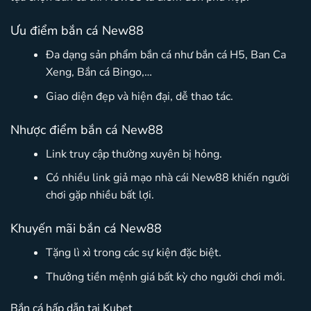
Ưu điểm bắn cá New88
Đa dạng sản phẩm bắn cá như bắn cá H5, Ban Ca
Xeng, Bắn cá Bingo,…
Giao diện đẹp và hiện đại, dễ thao tác.
Nhược điểm bắn cá New88
Link truy cập thường xuyên bị hỏng.
Có nhiều link giả mạo nhà cái New88 khiến người
chơi gặp nhiều bất lợi.
Khuyến mãi bắn cá New88
Tặng lì xì trong các sự kiện đặc biệt.
Thưởng tiền mệnh giá bất kỳ cho người chơi mới.
Bắn cá hấp dẫn tại Kubet