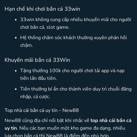
Hạn chế khi chơi bắn cá 33win
33win không cung cấp nhiều khuyến mãi cho người
chơi bắn cá, slot game.
Hệ thống chăm sóc khách thường xuyên phản hồi
chậm.
Khuyến mãi bắn cá 33Win
Tặng thưởng 100k cho người chơi tải app và nạp
tiền lần đầu tiên.
Tiền thưởng bí ẩn cho thành viên duy trì chuỗi đăng
nhập, cá cược.
Top nhà cái bắn cá uy tín – New88
New88 cũng địa chỉ nổi bật khi nhắc về
top nhà cái bắn cá
uy tín
. Nếu các bạn muốn một kho game đa dạng, nhiều
lựa chọn bắn cá thì New88 là điểm đến phù hợp.