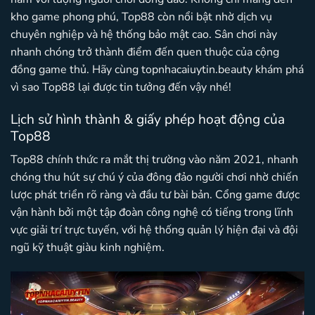
kho game phong phú, Top88 còn nổi bật nhờ dịch vụ
chuyên nghiệp và hệ thống bảo mật cao. Sân chơi này
nhanh chóng trở thành điểm đến quen thuộc của cộng
đồng game thủ. Hãy cùng topnhacaiuytin.beauty khám phá
vì sao Top88 lại được tin tưởng đến vậy nhé!
Lịch sử hình thành & giấy phép hoạt động của
Top88
Top88 chính thức ra mắt thị trường vào năm 2021, nhanh
chóng thu hút sự chú ý của đông đảo người chơi nhờ chiến
lược phát triển rõ ràng và đầu tư bài bản. Cổng game được
vận hành bởi một tập đoàn công nghệ có tiếng trong lĩnh
vực giải trí trực tuyến, với hệ thống quản lý hiện đại và đội
ngũ kỹ thuật giàu kinh nghiệm.