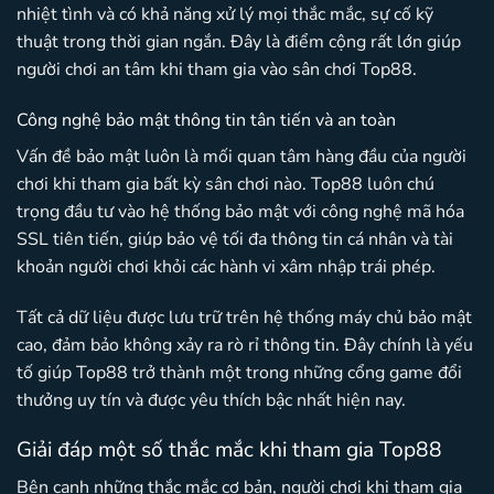
nhiệt tình và có khả năng xử lý mọi thắc mắc, sự cố kỹ
thuật trong thời gian ngắn. Đây là điểm cộng rất lớn giúp
người chơi an tâm khi tham gia vào sân chơi Top88.
Công nghệ bảo mật thông tin tân tiến và an toàn
Vấn đề bảo mật luôn là mối quan tâm hàng đầu của người
chơi khi tham gia bất kỳ sân chơi nào. Top88 luôn chú
trọng đầu tư vào hệ thống bảo mật với công nghệ mã hóa
SSL tiên tiến, giúp bảo vệ tối đa thông tin cá nhân và tài
khoản người chơi khỏi các hành vi xâm nhập trái phép.
Tất cả dữ liệu được lưu trữ trên hệ thống máy chủ bảo mật
cao, đảm bảo không xảy ra rò rỉ thông tin. Đây chính là yếu
tố giúp Top88 trở thành một trong những cổng game đổi
thưởng uy tín và được yêu thích bậc nhất hiện nay.
Giải đáp một số thắc mắc khi tham gia Top88
Bên cạnh những thắc mắc cơ bản, người chơi khi tham gia