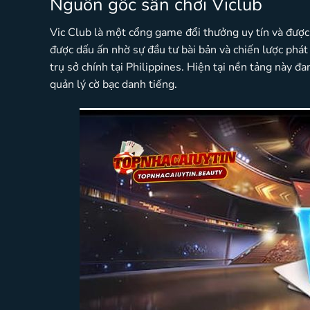
Nguồn gốc sân chơi Viclub
Vic Club là một cổng game đổi thưởng uy tín và đượ
được dấu ấn nhờ sự đầu tư bài bản và chiến lược phát t
trụ sở chính tại Philippines. Hiện tại nền tảng này 
quản lý cờ bạc danh tiếng.