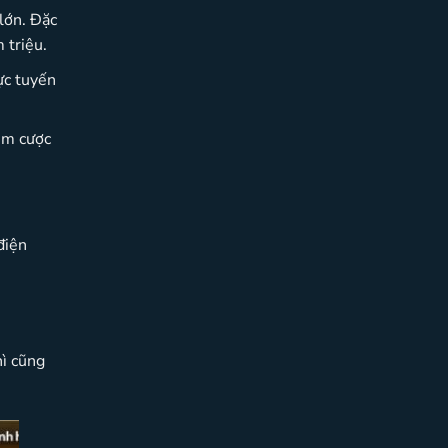
lớn. Đặc
 triệu.
ực tuyến
iệm cược
điện
hì cũng