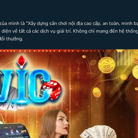
ủa mình là “Xây dựng sân chơi nội địa cao cấp, an toàn, minh bạ
iện về tất cả các dịch vụ giải trí. Không chỉ mang đến hệ thố
đổi thưởng.