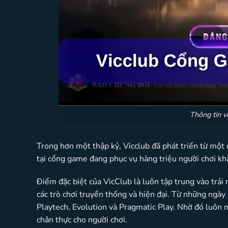
Thông tin v
Trong hơn một thập kỷ, Vicclub đã phát triển từ một 
tại cổng game đang phục vụ hàng triệu người chơi k
Điểm đặc biệt của VicClub là luôn tập trung vào trải
các trò chơi truyền thống và hiện đại. Từ những ngày
Playtech, Evolution và Pragmatic Play. Nhờ đó luôn
chân thực cho người chơi.