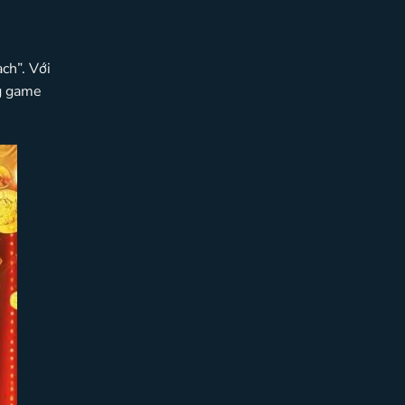
dung****
200 K
vừa cược trận
Ufa - Ural
ch”. Với
fanl****
ng game
102 K
vừa cược trận
AC Milan (VLT) - Bayern Munchen (VLT)
1006****
371 K
vừa cược trận
Vietnam (V) - North Korea (V)
ngan****
209,79 K
vừa cược trận
FC Arges - CSM Focsani
orio****
509 K
vừa cược trận
FC Ufa No.of Corners - Ural Sverdlovsk Oblast No.of Corners