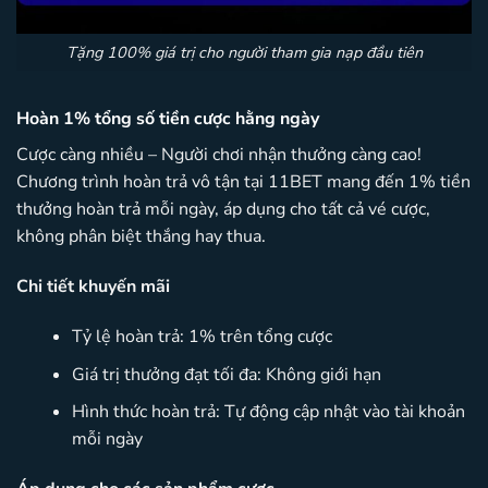
Tặng 100% giá trị cho người tham gia nạp đầu tiên
Hoàn 1% tổng số tiền cược hằng ngày
Cược càng nhiều – Người chơi nhận thưởng càng cao!
Chương trình hoàn trả vô tận tại 11BET mang đến 1% tiền
thưởng hoàn trả mỗi ngày, áp dụng cho tất cả vé cược,
không phân biệt thắng hay thua.
Chi tiết khuyến mãi
Tỷ lệ hoàn trả: 1% trên tổng cược
Giá trị thưởng đạt tối đa: Không giới hạn
Hình thức hoàn trả: Tự động cập nhật vào tài khoản
mỗi ngày