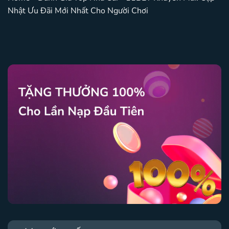
Nhật Ưu Đãi Mới Nhất Cho Người Chơi