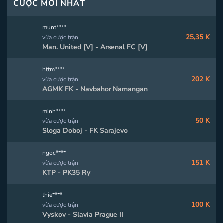
CƯỢC MỚI NHẤT
munt****
25,35 K
vừa cược trận
Man. United [V] - Arsenal FC [V]
httm****
202 K
vừa cược trận
AGMK FK - Navbahor Namangan
minh****
50 K
vừa cược trận
Sloga Doboj - FK Sarajevo
ngoc****
151 K
vừa cược trận
KTP - PK35 Ry
thie****
100 K
vừa cược trận
Vyskov - Slavia Prague II