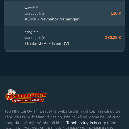
wave****
130 K
vừa cược trận
AGMK - Navbahor Namangan
hang****
280,28 K
vừa cược trận
Thailand (V) - Japan (V)
aomu****
1.600 K
vừa cược trận
Gil Vicente U23 - Sporting Braga U23
nguy****
52,8 K
vừa cược trận
San Martin De Burzaco II - Club Comunicaciones II
kaka****
80 K
vừa cược trận
Top Nhà Cái Uy Tín Beauty là website đánh giá top nhà cái uy tín
AC Milan (VLT) - Bayern Munchen (VLT)
hàng đầu tại Việt Nam về casino, bắn cá, xổ số, game bài, cá cược
bóng đá.... và một số nhà cái khác.
Topnhacaiuytin.beauty
được
thành lập 20/02/2024 bởi tập đoàn ONGAME TECHNOLOGY
dung****