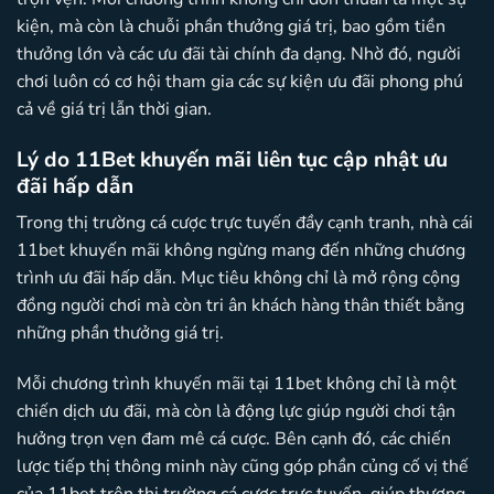
kiện, mà còn là chuỗi phần thưởng giá trị, bao gồm tiền
thưởng lớn và các ưu đãi tài chính đa dạng. Nhờ đó, người
chơi luôn có cơ hội tham gia các sự kiện ưu đãi phong phú
cả về giá trị lẫn thời gian.
Lý do 11Bet khuyến mãi liên tục cập nhật ưu
đãi hấp dẫn
Trong thị trường cá cược trực tuyến đầy cạnh tranh,
nhà cái
11bet
khuyến mãi
không ngừng mang đến những chương
trình ưu đãi hấp dẫn. Mục tiêu không chỉ là mở rộng cộng
đồng người chơi mà còn tri ân khách hàng thân thiết bằng
những phần thưởng giá trị.
Mỗi chương trình khuyến mãi tại 11bet không chỉ là một
chiến dịch ưu đãi, mà còn là động lực giúp người chơi tận
hưởng trọn vẹn đam mê cá cược. Bên cạnh đó, các chiến
lược tiếp thị thông minh này cũng góp phần củng cố vị thế
của 11bet trên thị trường cá cược trực tuyến, giúp thương