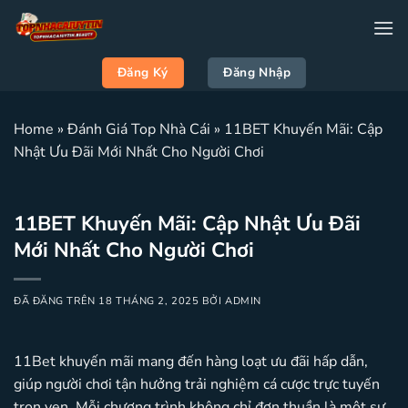
Chuyển
đến
nội
Đăng Ký
Đăng Nhập
dung
Home
»
Đánh Giá Top Nhà Cái
»
11BET Khuyến Mãi: Cập
Nhật Ưu Đãi Mới Nhất Cho Người Chơi
11BET Khuyến Mãi: Cập Nhật Ưu Đãi
Mới Nhất Cho Người Chơi
ĐÃ ĐĂNG TRÊN
18 THÁNG 2, 2025
BỞI
ADMIN
11Bet khuyến mãi mang đến hàng loạt ưu đãi hấp dẫn,
giúp người chơi tận hưởng trải nghiệm cá cược trực tuyến
trọn vẹn. Mỗi chương trình không chỉ đơn thuần là một sự