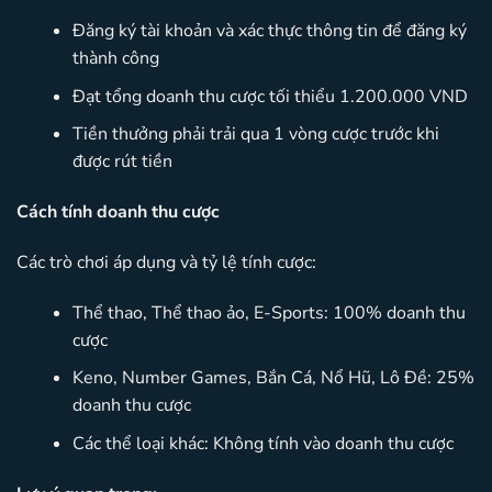
Đăng ký tài khoản và xác thực thông tin để đăng ký
thành công
Đạt tổng doanh thu cược tối thiểu 1.200.000 VND
Tiền thưởng phải trải qua 1 vòng cược trước khi
được rút tiền
Cách tính doanh thu cược
Các trò chơi áp dụng và tỷ lệ tính cược:
Thể thao, Thể thao ảo, E-Sports: 100% doanh thu
cược
Keno, Number Games, Bắn Cá, Nổ Hũ, Lô Đề: 25%
doanh thu cược
Các thể loại khác: Không tính vào doanh thu cược