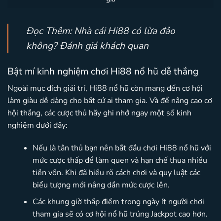
Đọc Thêm:
Nhà cái Hi88 có lừa đảo
không? Đánh giá khách quan
Bật mí kinh nghiệm chơi Hi88 nổ hũ dễ thắng
Ngoài mục đích giải trí, Hi88 nổ hũ còn mang đến cơ hội
làm giàu dễ dàng cho bất cứ ai tham gia. Và để nâng cao cơ
hội thắng, các cược thủ hãy ghi nhớ ngay một số kinh
nghiệm dưới đây:
Nếu là tân thủ bạn nên bắt đầu chơi Hi88 nổ hũ với
mức cược thấp để làm quen và hạn chế thua nhiều
tiền vốn. Khi đã hiểu rõ cách chơi và quy luật các
biểu tượng mới nâng dần mức cược lên.
Các khung giờ thấp điểm trong ngày ít người chơi
tham gia sẽ có cơ hội nổ hũ trúng Jackpot cao hơn.