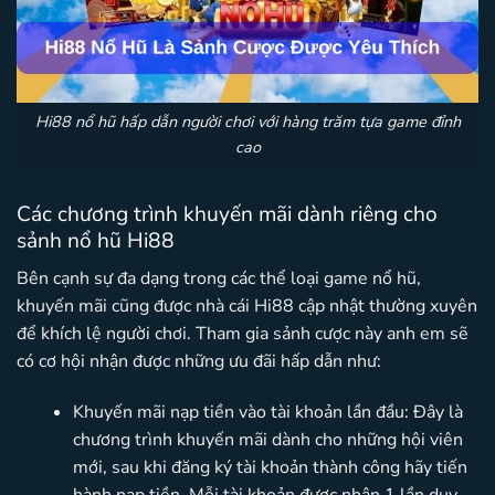
Hi88 nổ hũ hấp dẫn người chơi với hàng trăm tựa game đỉnh
cao
Các chương trình khuyến mãi dành riêng cho
sảnh nổ hũ Hi88
Bên cạnh sự đa dạng trong các thể loại game nổ hũ,
khuyến mãi cũng được nhà cái Hi88 cập nhật thường xuyên
để khích lệ người chơi. Tham gia sảnh cược này anh em sẽ
có cơ hội nhận được những ưu đãi hấp dẫn như:
Khuyến mãi nạp tiền vào tài khoản lần đầu: Đây là
chương trình khuyến mãi dành cho những hội viên
mới, sau khi đăng ký tài khoản thành công hãy tiến
hành nạp tiền. Mỗi tài khoản được nhận 1 lần duy