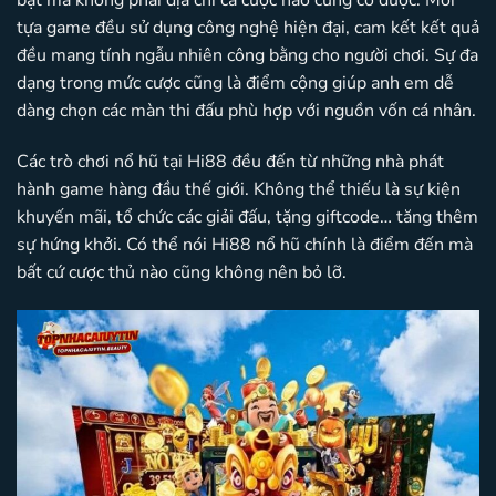
tựa game đều sử dụng công nghệ hiện đại, cam kết kết quả
đều mang tính ngẫu nhiên công bằng cho người chơi. Sự đa
dạng trong mức cược cũng là điểm cộng giúp anh em dễ
dàng chọn các màn thi đấu phù hợp với nguồn vốn cá nhân.
Các trò chơi nổ hũ tại Hi88 đều đến từ những nhà phát
hành game hàng đầu thế giới. Không thể thiếu là sự kiện
khuyến mãi, tổ chức các giải đấu, tặng giftcode… tăng thêm
sự hứng khởi. Có thể nói Hi88 nổ hũ chính là điểm đến mà
bất cứ cược thủ nào cũng không nên bỏ lỡ.