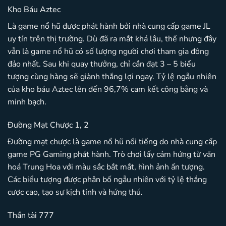
Kho Báu Aztec
Là game nổ hũ được phát hành bởi nhà cung cấp game JL
uy tín trên thị trường. Dù đã ra mắt khá lâu, thế nhưng đây
vẫn là game nổ hũ có số lượng người chơi tham gia đông
đảo nhất. Sau khi quay thưởng, chỉ cần đạt 3 – 5 biểu
tượng cùng hàng sẽ giành thắng lợi ngay. Tỷ lệ ngẫu nhiên
của kho báu Aztec lên đến 96,7% cam kết công bằng và
minh bạch.
Đường Mạt Chược 1, 2
Đường mạt chược là game nổ hũ nổi tiếng do nhà cung cấp
game PG Gaming phát hành. Trò chơi lấy cảm hứng từ văn
hoá Trung Hoa với màu sắc bắt mắt, hình ảnh ấn tượng.
Các biểu tượng được phân bố ngẫu nhiên với tỷ lệ thắng
cược cao, tạo sự kịch tính và hứng thú.
Thần tài 777