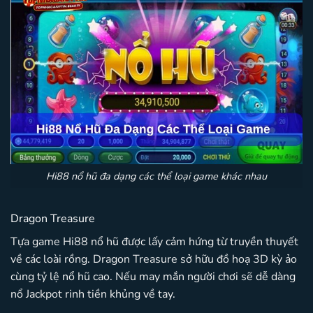
Hi88 nổ hũ đa dạng các thể loại game khác nhau
Dragon Treasure
Tựa game Hi88 nổ hũ được lấy cảm hứng từ truyền thuyết
về các loài rồng. Dragon Treasure sở hữu đồ hoạ 3D kỳ ảo
cùng tỷ lệ nổ hũ cao. Nếu may mắn người chơi sẽ dễ dàng
nổ Jackpot rinh tiền khủng về tay.