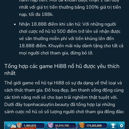
nhất với giá trị tiền thưởng bằng 100% giá trị tiền
nạp, tối đa 188k.
Nhận 18.888 điểm khi săn hũ: Với những người
chơi cược nổ hũ từ 500 điểm trở lên sẽ nhận được
vé săn thưởng miễn phí với tiền khủng lên đến
18.888 điểm. Khuyến mãi này dành tặng cho tất cả
mọi người chơi tham gia, đừng bỏ lỡ.
Tổng hợp các game Hi88 nổ hũ được yêu thích
nhất
Thế giới game nổ hũ tại Hi88 có sự đa dạng về thể loại và
cách thức tham gia. Đồ hoạ đẹp, âm thanh sống động cùng
các tính năng mới sẽ cho bạn trải nghiệm thật tuyệt vời.
Dưới đây topnhacaiuytin.beauty đã tổng hợp lại những
sảnh cược nổ hũ có số lượng người chơi tham gia đông đảo: