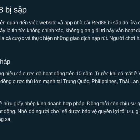
8 bị sập
liên quan đến việc website và app nhà cái Red88 bị sập do lừa đ
 tức không chính xác, không gian giải trí này vẫn hoạt động bìn
ia cá cược và thực hiện những giao dịch nạp rút. Người chơi hãy 
pháp
ng hiệu cá cược đã hoạt động trên 10 năm. Trước khi có mặt ở V
ược thủ lớn mạnh tại Trung Quốc, Philippines, Thái Lan cùng n
hữu giấy phép kinh doanh hợp pháp. Đồng thời còn chịu sự quả
 động. Nhờ đó người chơi sẽ được bảo vệ quyền lợi tối ưu, giúp
a.