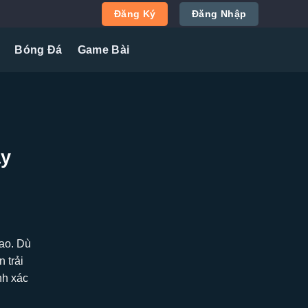
Đăng Ký
Đăng Nhập
Bóng Đá
Game Bài
. Dù vậy
ải nghiệm
 quan đến