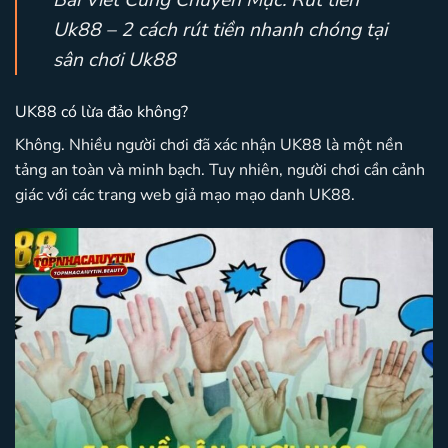
Uk88 – 2 cách rút tiền nhanh chóng tại
sân chơi Uk88
UK88 có lừa đảo không?
Không. Nhiều người chơi đã xác nhận UK88 là một nền
tảng an toàn và minh bạch. Tuy nhiên, người chơi cần cảnh
giác với các trang web giả mạo mạo danh UK88.