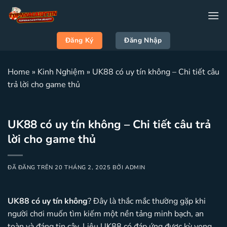
Chuyển
đến
nội
Đăng Ký
Đăng Nhập
dung
Home
»
Kinh Nghiệm
»
UK88 có uy tín không – Chi tiết câu
trả lời cho game thủ
UK88 có uy tín không – Chi tiết câu trả
lời cho game thủ
ĐÃ ĐĂNG TRÊN
20 THÁNG 2, 2025
BỞI
ADMIN
UK88 có uy tín không
? Đây là thắc mắc thường gặp khi
người chơi muốn tìm kiếm một nền tảng minh bạch, an
toàn và đáng tin cậy. Liệu UK88 có đáp ứng được kỳ vọng