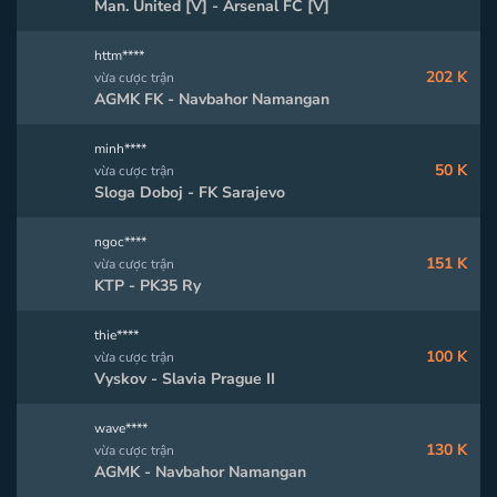
Man. United [V] - Arsenal FC [V]
httm****
202 K
vừa cược trận
AGMK FK - Navbahor Namangan
minh****
50 K
vừa cược trận
Sloga Doboj - FK Sarajevo
ngoc****
151 K
vừa cược trận
KTP - PK35 Ry
thie****
100 K
vừa cược trận
Vyskov - Slavia Prague II
wave****
130 K
vừa cược trận
AGMK - Navbahor Namangan