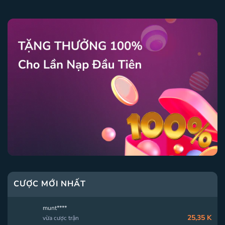
CƯỢC MỚI NHẤT
munt****
25,35 K
vừa cược trận