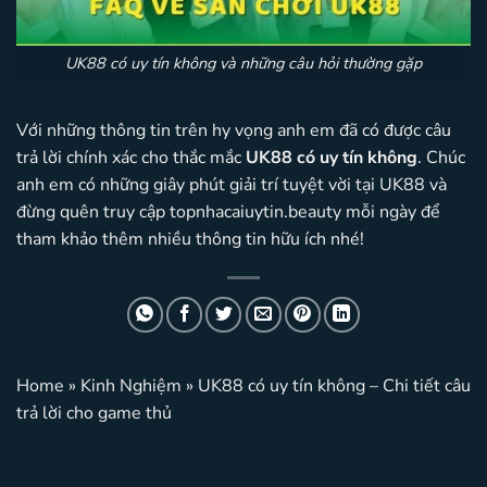
UK88 có uy tín không và những câu hỏi thường gặp
Với những thông tin trên hy vọng anh em đã có được câu
trả lời chính xác cho thắc mắc
UK88 có uy tín không
. Chúc
anh em có những giây phút giải trí tuyệt vời tại UK88 và
đừng quên truy cập topnhacaiuytin.beauty mỗi ngày để
tham khảo thêm nhiều thông tin hữu ích nhé!
Home
»
Kinh Nghiệm
»
UK88 có uy tín không – Chi tiết câu
trả lời cho game thủ