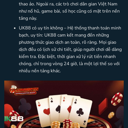
thao ảo. Ngoài ra, các trò chơi dân gian Việt Nam
như nổ hũ, game bài, số học cũng có mặt trên nền
tảng này.
UK88 có uy tín không – Hệ thống thanh toán minh
bạch, uy tín: UK88 cam kết mang đến những
phương thức giao dịch an toàn, rõ ràng. Mọi giao
dịch đều có lịch sử chi tiết, giúp người chơi dễ dàng
kiểm tra. Đặc biệt, thời gian xử lý rút tiền nhanh
chóng, chỉ trong vòng 24 giờ, là một lợi thế so với
nhiều nền tảng khác.