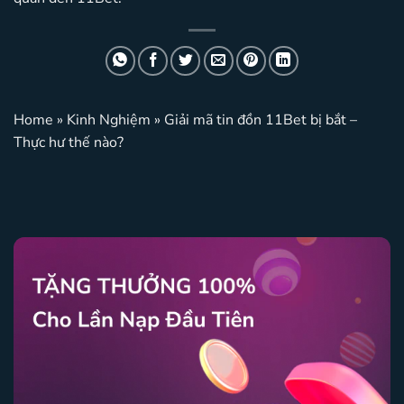
Home
»
Kinh Nghiệm
»
Giải mã tin đồn 11Bet bị bắt –
Thực hư thế nào?