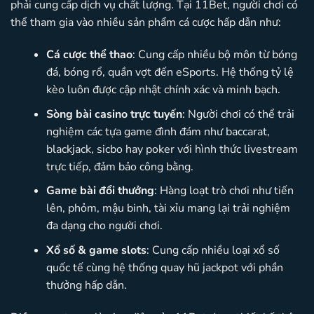
phải cung cấp dịch vụ chất lượng. Tại 11Bet, người chơi có
thể tham gia vào nhiều sản phẩm cá cược hấp dẫn như:
Cá cược thể thao
: Cung cấp nhiều bộ môn từ bóng
đá, bóng rổ, quần vợt đến eSports. Hệ thống tỷ lệ
kèo luôn được cập nhật chính xác và minh bạch.
Sòng bài casino trực tuyến
: Người chơi có thể trải
nghiệm các tựa game đình đám như baccarat,
blackjack, sicbo hay poker với hình thức livestream
trực tiếp, đảm bảo công bằng.
Game bài đổi thưởng
: Hàng loạt trò chơi như tiến
lên, phỏm, mậu binh, tài xỉu mang lại trải nghiệm
đa dạng cho người chơi.
Xổ số & game slots
: Cung cấp nhiều loại xổ số
quốc tế cùng hệ thống quay hũ jackpot với phần
thưởng hấp dẫn.