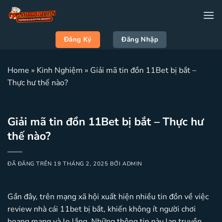
Chuyển
đến
nội
Đăng Ký
Đăng Nhập
dung
Home
»
Kinh Nghiệm
»
Giải mã tin đồn 11Bet bị bắt –
Thực hư thế nào?
Giải mã tin đồn 11Bet bị bắt – Thực hư
thế nào?
ĐÃ ĐĂNG TRÊN
19 THÁNG 2, 2025
BỞI
ADMIN
Gần đây, trên mạng xã hội xuất hiện nhiều tin đồn về việc
review nhà cái 11bet
bị bắt, khiến không ít người chơi
hoang mang và lo lắng. Những thông tin này lan truyền