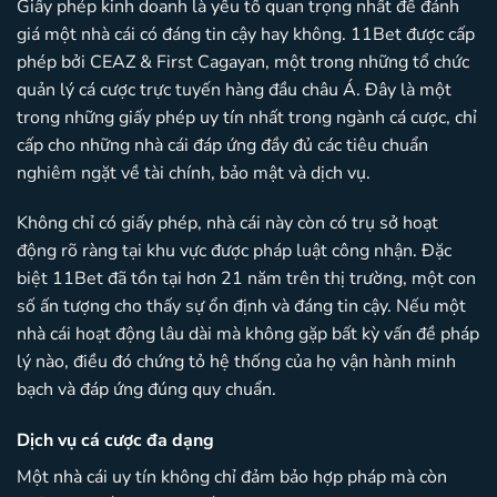
Giấy phép kinh doanh là yếu tố quan trọng nhất để đánh
giá một nhà cái có đáng tin cậy hay không. 11Bet được cấp
phép bởi CEAZ & First Cagayan, một trong những tổ chức
quản lý cá cược trực tuyến hàng đầu châu Á. Đây là một
trong những giấy phép uy tín nhất trong ngành cá cược, chỉ
cấp cho những nhà cái đáp ứng đầy đủ các tiêu chuẩn
nghiêm ngặt về tài chính, bảo mật và dịch vụ.
Không chỉ có giấy phép, nhà cái này còn có trụ sở hoạt
động rõ ràng tại khu vực được pháp luật công nhận. Đặc
biệt 11Bet đã tồn tại hơn 21 năm trên thị trường, một con
số ấn tượng cho thấy sự ổn định và đáng tin cậy. Nếu một
nhà cái hoạt động lâu dài mà không gặp bất kỳ vấn đề pháp
lý nào, điều đó chứng tỏ hệ thống của họ vận hành minh
bạch và đáp ứng đúng quy chuẩn.
Dịch vụ cá cược đa dạng
Một nhà cái uy tín không chỉ đảm bảo hợp pháp mà còn