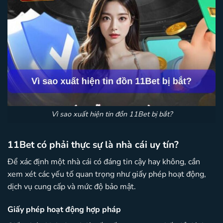
Vì sao xuất hiện tin đồn 11Bet bị bắt?
11Bet có phải thực sự là nhà cái uy tín?
Để xác định một nhà cái có đáng tin cậy hay không, cần
xem xét các yếu tố quan trọng như giấy phép hoạt động,
dịch vụ cung cấp và mức độ bảo mật.
Giấy phép hoạt động hợp pháp