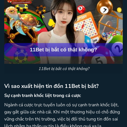
11Bet bị bắt có thật không?
Vì sao xuất hiện tin đồn 11Bet bị bắt?
Sự cạnh tranh khốc liệt trong cá cược
Ngành cá cược trực tuyến luôn có sự cạnh tranh khốc liệt,
gay gắt giữa các nhà cái. Khi một thương hiệu có chỗ đứng
vững chắc trên thị trường, việc bị đối thủ tung tin đồn sai
lệch nhằm hạ thấp uy tín là điều không quá xa lạ.