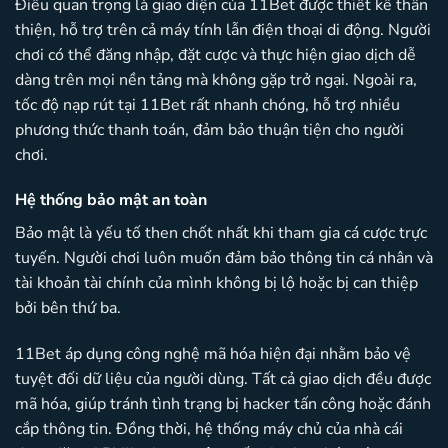
Điều quan trọng là giao diện của 11Bet được thiết kế thân
thiện, hỗ trợ trên cả máy tính lẫn điện thoại di động. Người
chơi có thể đăng nhập, đặt cược và thực hiện giao dịch dễ
dàng trên mọi nền tảng mà không gặp trở ngại. Ngoài ra,
tốc độ nạp rút tại 11Bet rất nhanh chóng, hỗ trợ nhiều
phương thức thanh toán, đảm bảo thuận tiện cho người
chơi.
Hệ thống bảo mật an toàn
Bảo mật là yếu tố then chốt nhất khi tham gia cá cược trực
tuyến. Người chơi luôn muốn đảm bảo thông tin cá nhân và
tài khoản tài chính của mình không bị lộ hoặc bị can thiệp
bởi bên thứ ba.
11Bet áp dụng công nghệ mã hóa hiện đại nhằm bảo vệ
tuyệt đối dữ liệu của người dùng. Tất cả giao dịch đều được
mã hóa, giúp tránh tình trạng bị hacker tấn công hoặc đánh
cắp thông tin. Đồng thời, hệ thống máy chủ của nhà cái