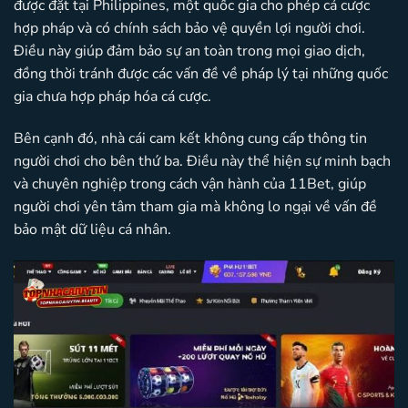
được đặt tại Philippines, một quốc gia cho phép cá cược
hợp pháp và có chính sách bảo vệ quyền lợi người chơi.
Điều này giúp đảm bảo sự an toàn trong mọi giao dịch,
đồng thời tránh được các vấn đề về pháp lý tại những quốc
gia chưa hợp pháp hóa cá cược.
Bên cạnh đó, nhà cái cam kết không cung cấp thông tin
người chơi cho bên thứ ba. Điều này thể hiện sự minh bạch
và chuyên nghiệp trong cách vận hành của 11Bet, giúp
người chơi yên tâm tham gia mà không lo ngại về vấn đề
bảo mật dữ liệu cá nhân.