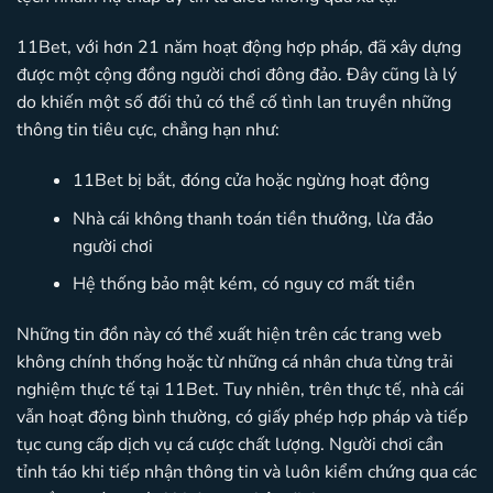
11Bet, với hơn 21 năm hoạt động hợp pháp, đã xây dựng
được một cộng đồng người chơi đông đảo. Đây cũng là lý
do khiến một số đối thủ có thể cố tình lan truyền những
thông tin tiêu cực, chẳng hạn như:
11Bet bị bắt, đóng cửa hoặc ngừng hoạt động
Nhà cái không thanh toán tiền thưởng, lừa đảo
người chơi
Hệ thống bảo mật kém, có nguy cơ mất tiền
Những tin đồn này có thể xuất hiện trên các trang web
không chính thống hoặc từ những cá nhân chưa từng trải
nghiệm thực tế tại 11Bet. Tuy nhiên, trên thực tế, nhà cái
vẫn hoạt động bình thường, có giấy phép hợp pháp và tiếp
tục cung cấp dịch vụ cá cược chất lượng. Người chơi cần
tỉnh táo khi tiếp nhận thông tin và luôn kiểm chứng qua các